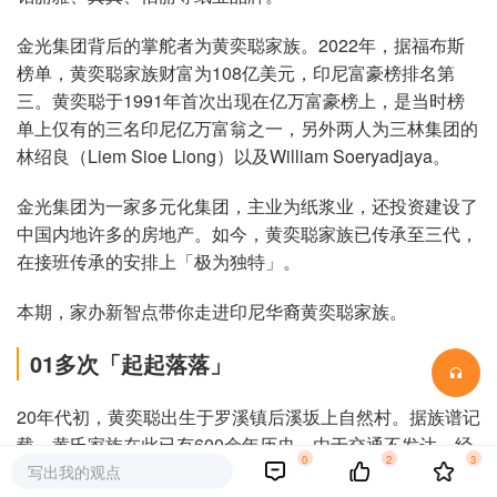
金光集团背后的掌舵者为黄奕聪家族。2022年，据福布斯
榜单，黄奕聪家族财富为108亿美元，印尼富豪榜排名第
三。黄奕聪于1991年首次出现在亿万富豪榜上，是当时榜
单上仅有的三名印尼亿万富翁之一，另外两人为三林集团的
林绍良（Liem Sioe Liong）以及William Soeryadjaya。
金光集团为一家多元化集团，主业为纸浆业，还投资建设了
中国内地许多的房地产。如今，黄奕聪家族已传承至三代，
在接班传承的安排上「极为独特」。
本期，家办新智点带你走进印尼华裔黄奕聪家族。
01多次「起起落落
」
20年代初，黄奕聪出生于罗溪镇后溪坂上自然村。据族谱记
载，黄氏家族在此已有600余年历史。由于交通不发达，经
0
2
3
济落后，为了谋生，黄奕聪的父亲黄则决定前往东南亚一带
写出我的观点