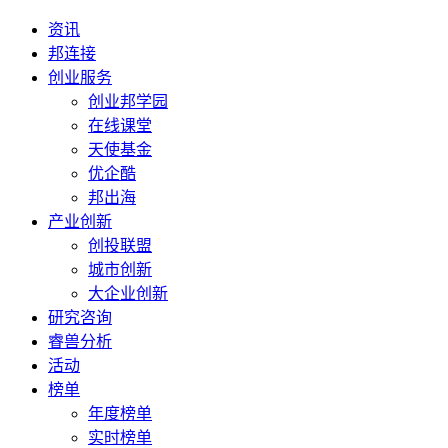
资讯
邦连接
创业服务
创业邦学园
在线课堂
天使基金
优企酷
邦出海
产业创新
创投联盟
城市创新
大企业创新
研究咨询
睿兽分析
活动
榜单
年度榜单
实时榜单