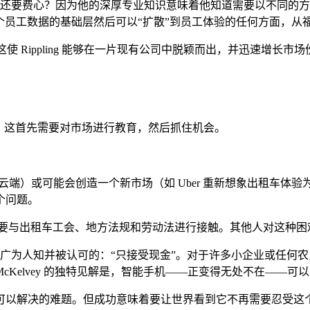
its。为什么还要费心？因为他的深厚专业知识意味着他知道需要以不
库。这个员工数据的基础层然后可以“扩散”到员工体验的任何方面，
这使 Rippling 能够在一片现有公司中脱颖而出，并迅速增
。这首先需要对市场进行教育，然后抓住机会。
RM 移至云端）或可能会创造一个新市场（如 Uber 重新想象出租
个问题。
还需要与出租车工会、地方法规和劳动法进行接触。其他人对这种
“硬事实”是广为人知并被认可的：“只接受现金”。对于许多小企业
Jim McKelvey 的独特见解是，智能手机——正变得无处不在—
们可以解决的难题。但成功意味着要让世界看到它不再需要忍受这个痛