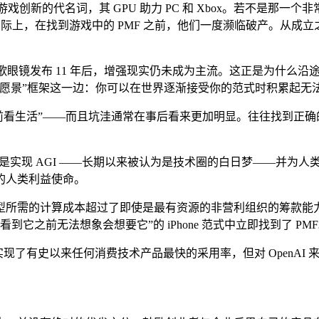
戏创新的代名词，其 GPU 助力 PC 和 Xbox。若不是那一个
际上，在找到游戏中的 PMF 之前，他们一度濒临破产。从成立之
谷歌眼镜发布 11 年后，增强现实仍未成为主流。这正是为什么
来愿景”框架这一边：你可以在世界逐渐接受你的范式时积累起无
所说，“向前看生活”——而且坑洼通常在事后看来更加明显。往往找
其愿景是实现 AGI ——长期以来被认为是技术圈的白日梦——并
的人类利益使命。
型所需的计算成本超过了即使是最有资源的非营利组织的筹款能
到它之前无法想象会想要它”的 iPhone 范式中立即找到了 PMF
tGPT 实现了有史以来任何消费技术产品最快的采用率，但对 Ope