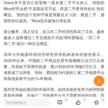
Grace并不是办公室里唯一喜欢逛二手平台的人，同组的
Mica经常会把“不是新款买不起，而是二手更有性价比”挂在
嘴边。“我的这个包和平板是我最近才入的，都是二手，感
觉性价比超高。”Mica也兴奋地分享起来。
彼之敝草，我之珍宝，近几年二手经济的风吹了又吹。越来
越多人选择通过二手交易的方式处理闲置物品，“买二手，
用二手”成为一种生活潮流。
清华大学能源环境经济研究所等机构发布的报告显示，
2020年以来，中国的二手商品交易市场规模已达万亿元体
量，目前处于高增长轨道，预计到2025年突破3万亿元，逐
渐形成了以闲鱼、转转、爱回收为代表的三家二手电商平台
和其他多家平台的“3+N”格局。
面对竞争如此激烈的市场环境，如何在保持竞争力的同时获
取新的增量，是每个二手电商平台当下需要面对的问题。而
0
1
2
从流量时代到品质时代的变革，也让那群“生于”线上的电商
写出我的观点
平台或主动或被动地开始了一场关于线下的“探索”。