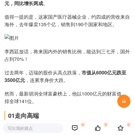
元，同比增长两成
。
值得一提的是，这家国产医疗器械企业，约四成的营收来自
海外，去年爆卖135个亿，销售到190个国家和地区。
李西廷放话，将来国内外的销售比例，能达到三七开，国外
占到70%！
过去两年，迈瑞的股价从高点跌落，
市值从6000亿元跌至
3500亿元
，连累李身价大跌。
然而，最新胡润全球富豪榜上，他以1000亿元的财富值，
排全球141位。
01
走向高端
0
0
0
写出我的观点
“迈瑞的产品，在大部分国家，甚至在美国的医院都能看