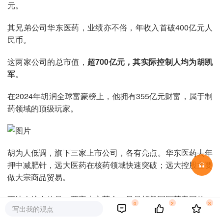
元。
其兄弟公司华东医药，业绩亦不俗，年收入首破400亿元人
民币。
这两家公司的总市值，
超700亿元，其实际控制人均为胡凯
军
。
在2024年胡润全球富豪榜上，他拥有355亿元财富，属于制
药领域的顶级玩家。
胡为人低调，旗下三家上市公司，各有亮点。华东医药去年
押中减肥针，远大医药在核药领域快速突破；远大控股主要
做大宗商品贸易。
更让人惊奇的是，两家上市药企，只是胡凯军医药帝国的一
0
2
3
写出我的观点
角。