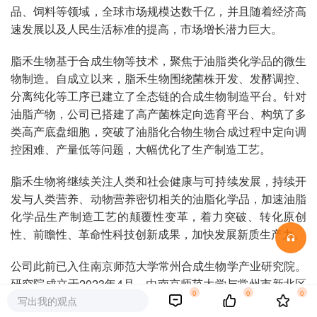
品、饲料等领域，全球市场规模达数千亿，并且随着经济高
速发展以及人民生活标准的提高，市场增长潜力巨大。
脂禾生物基于合成生物等技术，聚焦于油脂类化学品的微生
物制造。自成立以来，脂禾生物围绕菌株开发、发酵调控、
分离纯化等工序已建立了全态链的合成生物制造平台。针对
油脂产物，公司已搭建了高产菌株定向选育平台、构筑了多
类高产底盘细胞，突破了油脂化合物生物合成过程中定向调
控困难、产量低等问题，大幅优化了生产制造工艺。
脂禾生物将继续关注人类和社会健康与可持续发展，持续开
发与人类营养、动物营养密切相关的油脂化学品，加速油脂
化学品生产制造工艺的颠覆性变革，着力突破、转化原创
性、前瞻性、革命性科技创新成果，加快发展新质生产力。
公司此前已入住南京师范大学常州合成生物学产业研究院。
研究院成立于2023年4月，由南京师范大学与常州市新北区
0
0
0
共同组建的集技术研发、成果转化、企业孵化、资本运营为
写出我的观点