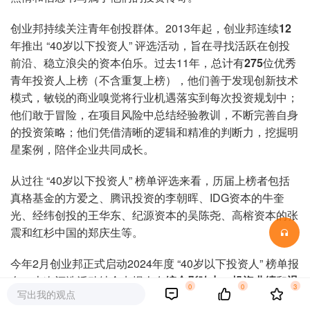
创业邦持续关注青年创投群体。2013年起，创业邦连续
12
年推出 “40岁以下投资人” 评选活动，旨在寻找活跃在创投
前沿、稳立浪尖的资本伯乐。过去11年，总计有
275
位优秀
青年投资人上榜（不含重复上榜），他们善于发现创新技术
模式，敏锐的商业嗅觉将行业机遇落实到每次投资规划中；
他们敢于冒险，在项目风险中总结经验教训，不断完善自身
的投资策略；他们凭借清晰的逻辑和精准的判断力，挖掘明
星案例，陪伴企业共同成长。
从过往 “40岁以下投资人” 榜单评选来看，历届上榜者包括
真格基金的方爱之、腾讯投资的李朝晖、IDG资本的牛奎
光、经纬创投的王华东、纪源资本的吴陈尧、高榕资本的张
震和红杉中国的郑庆生等。
今年2月创业邦正式启动2024年度 “40岁以下投资人” 榜单报
名，本次评选活动结合申报人在
综合影响力
、
投资业绩
和
退
0
0
3
写出我的观点
出业绩
三大维度的综合表现进行评审，最终评选出 “40岁以