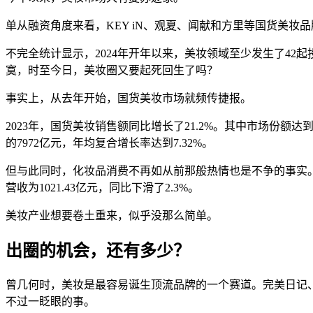
单从融资角度来看，KEY iN、观夏、闻献和方里等国货美
不完全统计显示，2024年开年以来，美妆领域至少发生了42
寞，时至今日，美妆圈又要起死回生了吗？
事实上，从去年开始，国货美妆市场就频传捷报。
2023年，国货美妆销售额同比增长了21.2%。其中市场份额达
的7972亿元，年均复合增长率达到7.32%。
但与此同时，化妆品消费不再如从前那般热情也是不争的事实
营收为1021.43亿元，同比下滑了2.3%。
美妆产业想要卷土重来，似乎没那么简单。
出圈的机会，还有多少？
曾几何时，美妆是最容易诞生顶流品牌的一个赛道。完美日记
不过一眨眼的事。