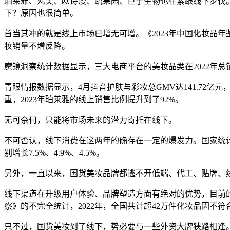
珀莱雅、丸美、欧诗漫、蔬果园、巨子生物也在紧跟线下步伐。
下？原因也很简单。
首当其冲的就是线上市场已增无可增。《2023年中国化妆品年
妆销量不增反降。
魔镜洞察统计数据显示，三大电商平台的美妆品类在2022年总销售额
青眼情报数据显示，4月抖音护肤与彩妆总GMV达141.72亿元
重，2023年珀莱雅的线上销售比例提升到了92%。
无可奈何，只能将市场未来的潜力寄托在线下。
不可否认，线下消费在这两年的确存在一定的爆发力。国家统计
别增长7.5%、4.9%、4.5%。
另外，一直以来，国货美妆品牌都逃不开低端、代工、贴牌、
线下渠道在升级用户体验、品牌塑造方面有绝对的优势，目前
察》的不完全统计，2022年，全国共计超42万件化妆品因不
只不过，国货美妆到了线下，势必要与一些外资大牌狭路相逢