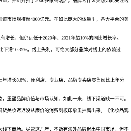
统，并新开拓了5000多家终端店。品牌为什么突然如此关注线
渠道市场规模超4000亿元。在如此庞大的体量里，各大平台的美
有增长，但仍远低于2020年、2021年超10%的同比增长率。
同比下滑10.35%。线上失利，可绝大部分品牌对线上的依赖过
年增长8.8%，便利店、专业店、品牌专卖店零售额比上年分
象，重塑品牌价值与市场认知。如此一来，线下渠道缺一不可。
国货美妆迟迟没从廉价的消费刻板印象里抽离出来。《化妆品观
大线下商场。尽管这几年，不断有海外品牌退出中国市场，但不