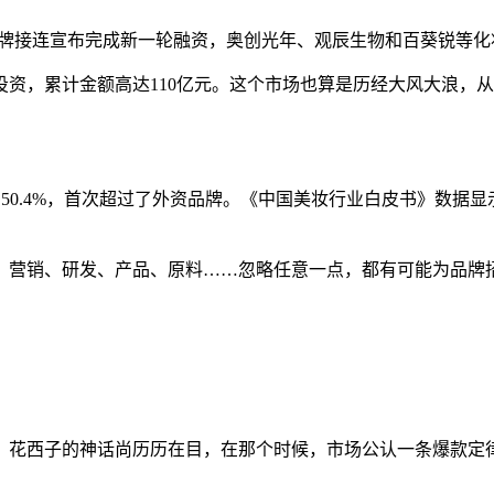
妆品牌接连宣布完成新一轮融资，奥创光年、观辰生物和百葵锐等
起投资，累计金额高达110亿元。这个市场也算是历经大风大浪
到50.4%，首次超过了外资品牌。《中国美妆行业白皮书》数据显示，
。营销、研发、产品、原料……忽略任意一点，都有可能为品牌
、花西子的神话尚历历在目，在那个时候，市场公认一条爆款定