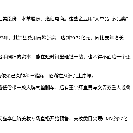
。
美股份、水羊股份、逸仙电商。这些企业用“大单品+多品类”
3年，其销售费用再攀新高，达到39.72亿元，同比去年增长
出手阔绰的资本，能在短时间里砸钱一战，也不得不面临一个更
市场依赖已久的种草链路，逐渐在从源头上崩塌。
播低俗带一款大牌气垫翻车，后有董宇辉直男与文青双重人设叠
天猫李佳琦美妆专场直播开始预售，美妆类目实现GMV约27亿