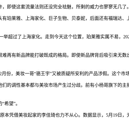
许，即使这套流量法则还没完全祛魅，所剩的威力也寥寥无几了
有珀莱雅、上海家化、巨子生物、贝泰妮，后面还有福瑞达、上
一举超过了上海家化。走到今天这个位置，珀莱雅实属不易，202
很难再有新品牌能打破既成的格局。即使新品牌背后吸引来无数
年2月份，美妆一哥“骆王宇”又被质疑所安利的产品涉假。这个
他们的调性基本都与美妆市场产生过分歧。前有小杨哥旗下的主
“希望”。
原本凭借美妆起家的李佳琦也力不从心。数据显示，5月19日，