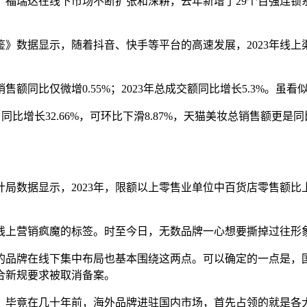
福瑞达在线下市场不断扩张和深耕，去年新增了29个百强连锁系
鉴》数据显示，随着抖音、快手等平台的高速发展，2023年线上
同比仅微增0.55%；2023年总成交额同比增长5.3%。虽看似
，同比增长32.66%，可环比下滑8.87%，天猫美妆总销售额更是
局数据显示，2023年，限额以上零售业单位中百货店零售额比上
线上营销疯魔的标签。时至今日，无数品牌一心想要撕掉过往形
的品牌在线下集中布局也基本围绕这两点。可以确定的一点是，
符合新规要求被取消备案。
。毕竟在几十年前，海外品牌进驻国内市场，首先占领的就是各