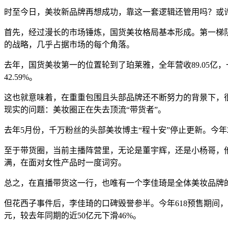
时至今日，美妆新品牌再想成功，靠这一套逻辑还管用吗？或
首先，经过漫长的市场锤炼，国货美妆格局基本形成。第一梯队
的战略，几乎占据市场的每个角落。
去年，国货美妆第一的位置轮到了珀莱雅，全年营收89.05亿，
42.59%。
这也就意味着，在重重包围且头部品牌还不断努力的背景下，
现实的问题：美妆圈正在失去顶流“带货者”。
去年5月份，千万粉丝的头部美妆博主“程十安”停止更新。今
至于带货圈，当前主播阵营里，无论是董宇辉，还是小杨哥，
满，在面对女性产品时一度词穷。
总之，在直播带货这一行，也唯有一个李佳琦是全体美妆品牌的
但花西子事件后，李佳琦的口碑毁誉参半。今年618预售期间，
元，较去年同期的近50亿元下滑46%。