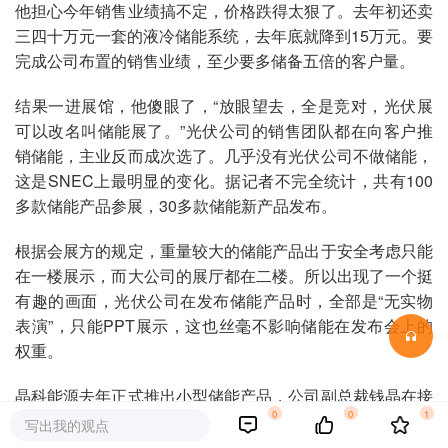
他担心今年销售业绩搞不定，价格跌得太狠了。去年初还卖
三四十万元一套的液冷储能系统，去年底就降到15万元。要
完成公司布置的销售业绩，至少要多储备五倍的客户量。
结果一进展馆，他傻眼了，“放眼望去，全是竞对，光伏展
可以改名叫储能展了。”光伏公司的销售团队都在向客户推
销储能，主业反而成次选了。几乎没有光伏公司不做储能，
这是SNEC上最明显的变化。据记者不完全统计，共有100
多款储能产品参展，30多款储能新产品发布。
根据会展方的规定，重量较大的储能产品出于安全考虑只能
在一楼展示，而大公司的展厅都在二楼。所以出现了一个挺
有趣的画面，光伏公司在发布储能产品时，全部是“无实物
表演”，只能PPT展示，这也丝毫不影响储能在发布会上的
权重。
晶科能源去年正式推出小型储能产品，公司副总裁钱晶在接
0
0
1
受记者采访时表示，光伏是晶科能源最主要的业务，储能将
写出我的观点
是第二增长曲线。