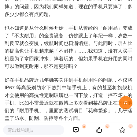
摔」的问题，因为我们同样知道，现在的手机只要摔了，多
多少少都会有点问题。
也不知道是从什么时候开始，手机从曾经的「耐用品」变成
了「不太耐用」的金贵设备，仿佛跟上了年纪一样，岁数一
到反应就会变慢，续航时间也日渐缩短。与此同时，屏占比
的提高也让手机越来越「不耐摔」……我知道，没有人买手
机是为了拿回家冲水、摔着玩的，但如果手机在好用的同时
可以做到更耐用，那不是更好吗？
好在手机品牌近几年确实关注到手机耐用性的问题，不仅将
IP67 等高级别防水下放到中端手机上，有的甚至将旗舰机
才会使用的高抗性定制玻璃也一同下放，打造「摔不坏」的
手机。比如小雷最近就在微博上多次看到某品牌正在宣传他
们的「耐用手机」，里面的测试项目「花样繁多」，几乎涵
盖了防水、防刮、防摔等各个方面。
0
0
0
写出我的观点
但问题是，这些测试始终还是有「实验」性质，距离我们真