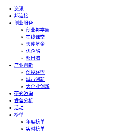
资讯
邦连接
创业服务
创业邦学园
在线课堂
天使基金
优企酷
邦出海
产业创新
创投联盟
城市创新
大企业创新
研究咨询
睿兽分析
活动
榜单
年度榜单
实时榜单