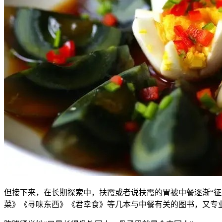
但接下来，在长期探索中，扶霞或者说扶霞的胃被中餐逐渐“
菜》《寻味东西》《君幸食》等几本与中餐有关的图书，又专业