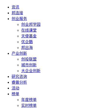
资讯
邦连接
创业服务
创业邦学园
在线课堂
天使基金
优企酷
邦出海
产业创新
创投联盟
城市创新
大企业创新
研究咨询
睿兽分析
活动
榜单
年度榜单
实时榜单