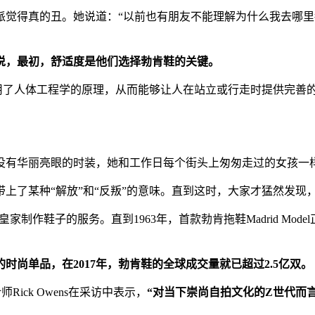
派觉得真的丑。她说道：“以前也有朋友不能理解为什么我去哪
说，最初，舒适度是他们选择勃肯鞋的关键。
之初就运用了人体工程学的原理，从而能够让人在站立或行走时提供完
没有华丽亮眼的时装，她和工作日每个街头上匆匆走过的女孩一
上了某种“解放”和“反叛”的意味。直到这时，大家才猛然发现
为皇家制作鞋子的服务。直到1963年，首款勃肯拖鞋Madrid Model
时尚单品，在2017年，勃肯鞋的全球成交量就已超过2.5亿双。
师Rick Owens在采访中表示，
“对当下崇尚自拍文化的Z世代而