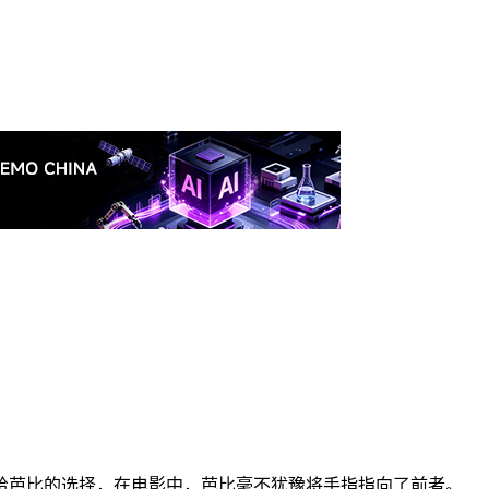
给芭比的选择，在电影中，芭比毫不犹豫将手指指向了前者。