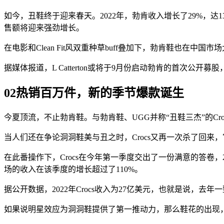
如今，丑鞋终于迎来春天。2022年，勃肯收入增长了29%，达1
售额将迎来强劲增长。
在电影和Clean Fit风双重种草buff叠加下，勃肯鞋也在
据媒体报道，L Catterton或将于9月份启动勃肯的首次公开
02
热销百万件，新的季节爆款诞生
今夏顶流，不止勃肯鞋。与勃肯鞋、UGG并称“丑鞋三杰”的Cr
当人们还在争论洞洞鞋美与丑之时，Crocs又再一次杀了回
在此番操作下，Crocs在今年第一季度交出了一份满意的答卷，202
场的收入在该季度的增长超过了110%。
据公开数据，2022年Crocs收入为27亿美元，也就是说，去
如果说明星效应为洞洞鞋提供了第一推动力，那么鞋花的出现