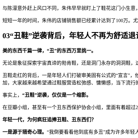
与陈濛意外赶上风口不同，朱伟早早就盯上了鞋花这门小生意
短短一年的时间，朱伟的店铺销售额已经累计达到了100万。尤
03“丑鞋”逆袭背后，年轻人不再为舒适退
美的东西千篇一律，“丑”的东西万里挑一。
无论是象征探索宇宙真谛的勃肯鞋，还是洞门永存的洞洞鞋，
丑鞋走红的背后，一是年轻人们打破审美固有公式的“宣言”
加，大家越来越希望通过鞋服营造松弛感、慵懒感，当下流行的cle
事实上，
“丑鞋”逆袭，仅仅是一个缩影。
在豆瓣小组，甚至有一个丑东西保护协会小组，里面有着超过2
年轻一代，为何疯狂追捧丑鞋、丑东西们？
一是源于猎奇心理。
“我倒要看看他到底有多丑”成为许多年轻