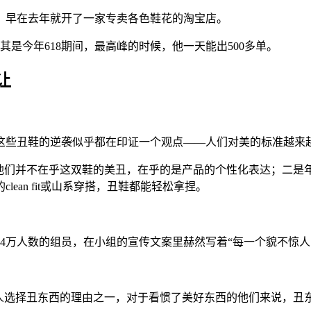
，早在去年就开了一家专卖各色鞋花的淘宝店。
其是今年618期间，最高峰的时候，他一天能出500多单。
让
这些丑鞋的逆袭似乎都在印证一个观点——人们对美的标准越来
，他们并不在乎这双鞋的美丑，在乎的是产品的个性化表达；二是
an fit或山系穿搭，丑鞋都能轻松拿捏。
4万人数的组员，在小组的宣传文案里赫然写着“每一个貌不惊人
人选择丑东西的理由之一，对于看惯了美好东西的他们来说，丑