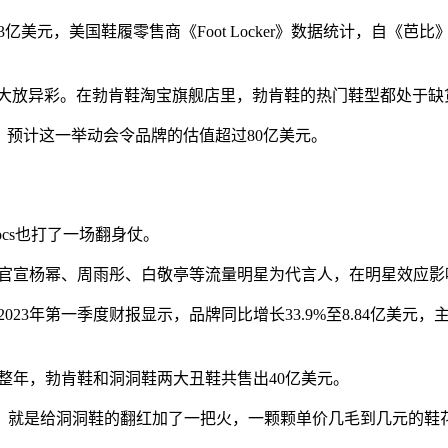
3亿美元，美国鞋履零售商《Foot Locker》数据统计，自《芭
中国市场大放异彩。在勃肯鞋淘宝旗舰店里，勃肯鞋的热门鞋型都处于
募股，预计这一举动会令品牌的估值超过80亿美元。
ocs也打了一场翻身仗。
来，官宣杨幂、周雨彤、白敬亭等流量明星为代言人，在明星效应影
3年第一季度财报显示，品牌同比增长33.9%至8.84亿美元，主品
年一整年，勃肯鞋和洞洞鞋两大丑鞋共售出40亿美元。
，就是给洞洞鞋的翻红加了一把火，一颗颗单价几毛到几元的鞋