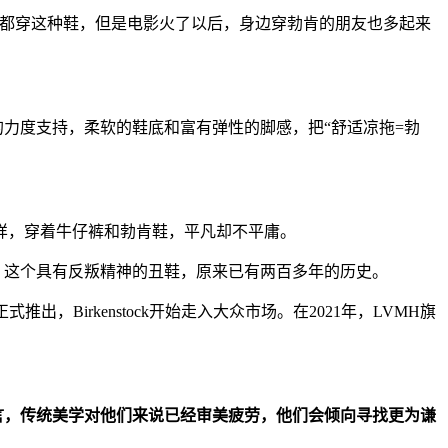
里都穿这种鞋，但是电影火了以后，身边穿勃肯的朋友也多起来
善的力度支持，柔软的鞋底和富有弹性的脚感，把“舒适凉拖=勃
样，穿着牛仔裤和勃肯鞋，平凡却不平庸。
，这个具有反叛精神的丑鞋，原来已有两百多年的历史。
正式推出，Birkenstock开始走入大众市场。在2021年，LVMH旗
言，传统美学对他们来说已经审美疲劳，他们会倾向寻找更为谦