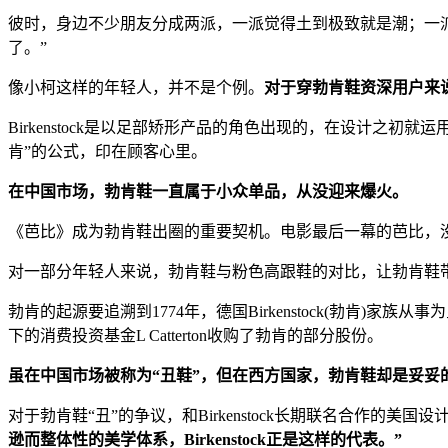
彼时，身边不少朋友分成两派，一派觉得土到极致就是潮；一
了。”
像小柯这样的年轻人，并不是个例。
对于穿勃肯鞋资深用户来
Birkenstock是以足部矫形产品的角色出现的，在设计
肯”的公式，印在顾客心里。
在中国市场，勃肯鞋一直属于小众单品，从没迎来爆火。
《芭比》成为勃肯鞋出圈的重要契机。电影最后一幕的芭比，
对一部分年轻人来说，勃肯鞋与粉色高跟鞋的对比，让勃肯鞋带
勃肯的起源要追溯到1774年，德国Birkenstock(勃肯)家族从事
下的消费投资基金L Catterton收购了勃肯的部分股份。
虽在中国市场被称为“丑鞋”，但在西方国家，勃肯鞋却是妥妥的
对于勃肯鞋“丑”的争议，和Birkenstock长期联名合作的美国设计
逊而整体性的美学体系，Birkenstock正是这样的代表。”