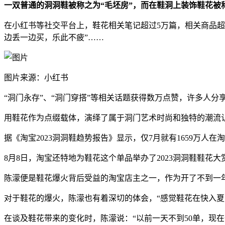
一双普通的洞洞鞋被称之为“毛坯房”，而在鞋洞上装饰鞋花被称
在小红书等社交平台上，鞋花相关笔记超过5万篇，相关商品超过1
边丢一边买，乐此不疲”……
图片来源：小红书
“洞门永存”、“洞门穿搭”等相关话题获得数万点赞，许多人
用鞋花作为点缀载体，演绎了属于洞门艺术时尚和独特的潮流
据《淘宝2023洞洞鞋趋势报告》显示，仅7月就有1659万人
8月8日，淘宝还特地为鞋花这个单品举办了2023洞洞鞋鞋花
陈濛便是鞋花爆火背后受益的淘宝店主之一，作为开了不到一
对于鞋花的爆火，陈濛也有着深切的体会，“感觉鞋花在快入
在谈及鞋花带来的变化时，陈濛说：“以前一天不到50单，现在