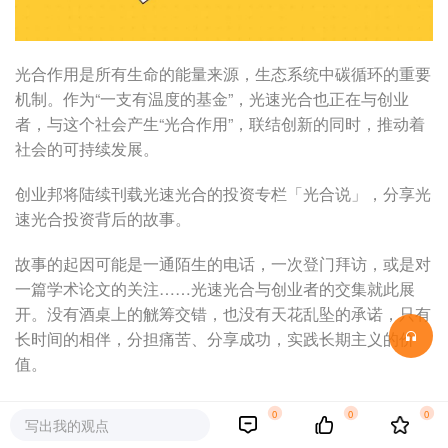
光合作用是所有生命的能量来源，生态系统中碳循环的重要
机制。作为“一支有温度的基金”，光速光合也正在与创业
者，与这个社会产生“光合作用”，联结创新的同时，推动着
社会的可持续发展。
创业邦将陆续刊载光速光合的投资专栏「光合说」，分享光
速光合投资背后的故事。
故事的起因可能是一通陌生的电话，一次登门拜访，或是对
一篇学术论文的关注……光速光合与创业者的交集就此展
开。没有酒桌上的觥筹交错，也没有天花乱坠的承诺，只有
长时间的相伴，分担痛苦、分享成功，实践长期主义的价
值。
“思考、专注、探索、创新”，这是光速光合的投资信仰。凭
0
0
0
写出我的观点
借着对行业的极致追求，心怀时代赋予的责任，积极寻找下