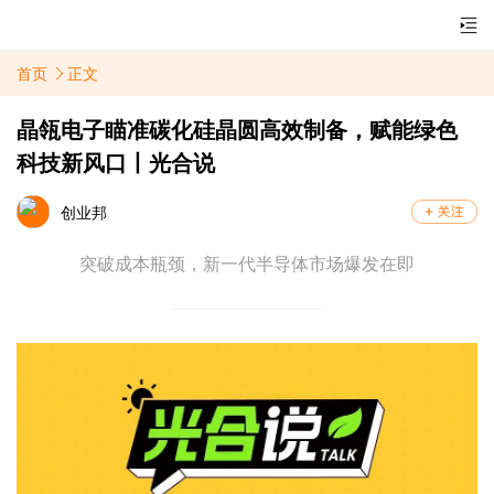
首页
正文
晶瓴电子瞄准碳化硅晶圆高效制备，赋能绿色
科技新风口丨光合说
创业邦
突破成本瓶颈，新一代半导体市场爆发在即