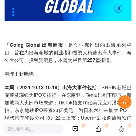
「Going Global 出海周报」
是创业邦推出的出海系列栏
目，旨在为出海领域的创业者和投资人精选出海大事件、海
外大公司、投融资消息，本篇为栏目第
257
篇报道。
整理丨赵晓晓
本周（2024.10.13-10.19）出海大事件包括
：SHEIN新增巴
克莱及瑞银为IPO安排行；在东南亚，Temu只剩下印尼、新
加坡两大头部市场未进；TikTok预支10亿美元应对潜在罚款
拍；东京地铁IPO筹资23亿美元，为日本六年来最大IPO；
现代汽车印度公司10月22日上市；Uber计划收购旅游预订
网站Expedia的可能性；沃尔玛新设首席增长官一职；
0
0
0
写出我的观点
Shopee联盟YouTube、Facebook等。