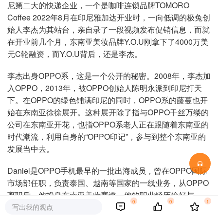
尼第二大的快递企业，一个是咖啡连锁品牌TOMORO
Coffee 2022年8月在印尼雅加达开业时，一向低调的极兔创
始人李杰为其站台，亲自录了一段视频发布促销信息，而就
在开业前几个月，东南亚美妆品牌Y.O.U刚拿下了4000万美
元C轮融资，而Y.O.U背后，还是李杰。
李杰出身OPPO系，这是一个公开的秘密。2008年，李杰加
入OPPO，2013年，被OPPO创始人陈明永派到印尼打天
下。在OPPO的绿色铺满印尼的同时，OPPO系的藤蔓也开
始在东南亚徐徐展开。这种展开除了指与OPPO千丝万缕的
公司在东南亚开花，也指OPPO系老人正在跟随着东南亚的
时代潮流，利用自身的“OPPO印记”，参与到整个东南亚的
发展当中去。
Daniel是OPPO手机最早的一批出海成员，曾在OPPO国际
市场部任职，负责泰国、越南等国家的一线业务，从OPPO
离职后，他投身东南亚美妆赛道。他的职业经历恰好与
0
0
1
OPPO系的扩张路线相呼应。
写出我的观点