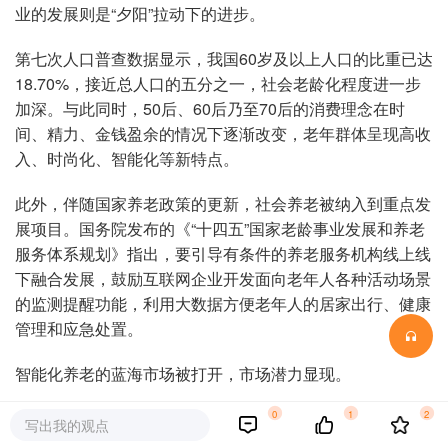
业的发展则是“夕阳”拉动下的进步。
第七次人口普查数据显示，我国60岁及以上人口的比重已达
18.70%，接近总人口的五分之一，社会老龄化程度进一步
加深。与此同时，50后、60后乃至70后的消费理念在时
间、精力、金钱盈余的情况下逐渐改变，老年群体呈现高收
入、时尚化、智能化等新特点。
此外，伴随国家养老政策的更新，社会养老被纳入到重点发
展项目。国务院发布的《“十四五”国家老龄事业发展和养老
服务体系规划》指出，要引导有条件的养老服务机构线上线
下融合发展，鼓励互联网企业开发面向老年人各种活动场景
的监测提醒功能，利用大数据方便老年人的居家出行、健康
管理和应急处置。
智能化养老的蓝海市场被打开，市场潜力显现。
0
1
2
艾媒咨询分析师指出，中国养老产业市场规模将会保持相对
写出我的观点
稳定的增长态势，到2020年预计突破10万亿元。世界卫生