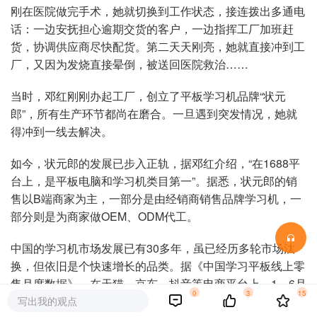
刚在医院做完手术，她就切换到工作状态，接连拨出多通电
话：一边安抚担心逾期交货的客户，一边指挥工厂加班赶
货，协调供应商尽快配货。第二天天刚亮，她就直接冲到工
厂，又因为发烧直接晕倒，被送回医院救治……
当时，邓红刚刚办起工厂，创立了平板学习机品牌“状元
郎”，所有生产环节都尚在磨合。一旦遇到突发情况，她就
得冲到一线去解决。
如今，状元郎的发展已步入正轨，据邓红介绍，“在1688平
台上，是平板电脑和学习机类目第一”。据悉，状元郎的销
售以B端商家为主，一部分是由经销商销售品牌学习机，一
部分则是为商家做OEM、ODM代工。
中国的学习机市场发展已有30多年，虽已经历多轮市场汰
换，但依旧是个快速增长的品类。据《中国学习平板线上零
售月度数据》，在天猫、京东、抖音等电商平台上，1—6月
0
3
15
学习平板销量同比增长45.5%，销售额同比增长84.1%。
写出我的观点