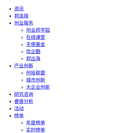
资讯
邦连接
创业服务
创业邦学园
在线课堂
天使基金
优企酷
邦出海
产业创新
创投联盟
城市创新
大企业创新
研究咨询
睿兽分析
活动
榜单
年度榜单
实时榜单