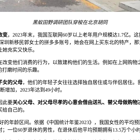
黑蚁田野调研团队穿梭在北京胡同
改变
，2023年末，我国互联网60岁以上老年用户规模达1.7
开深圳新移民郭女士的拼多多账号，她会在网上买东北的特产，
让她充实又快乐。
在改变他们消费的行为，以致建构他们的生活。例如在上网购物
的打磨时间的乐趣。
子女的父母
，他们的年轻子女往往选择独自居住或与伴侣居住。我
增加，2023年达到49小时。
因此要
关心父母、对父母尽孝的心意会借由送礼、替父母做购物
买给自己的。
的年龄区间。依据《中国统计年鉴2023》，我国女性的平均预期寿命
；一位60岁退休的男性，在退休后他平均预期拥有13.5万个小