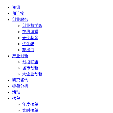
资讯
邦连接
创业服务
创业邦学园
在线课堂
天使基金
优企酷
邦出海
产业创新
创投联盟
城市创新
大企业创新
研究咨询
睿兽分析
活动
榜单
年度榜单
实时榜单