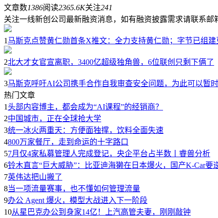
文章数
1386
阅读
2365.6K
关注
241
关注一线新创公司最新融资消息，如有融资披露需求请联系邮箱：rui.w
1
马斯克点赞黄仁勋首条X推文：全力支持黄仁勋；字节已组建
2
北大才女官宣离职，3400亿超级独角兽，6位联创只剩下俩了
3
马斯克呼吁AI公司携手合作自我审查安全问题，为此可以暂时放
热门文章
1
头部内容博主，都会成为“AI课程”的经销商？
2
中国城市，正在全球抢大学
3
统一冰火两重天：方便面独撑，饮料全面失速
4
800万家餐厅，走到命运的十字路口
5
7月仅4家私募管理人完成登记，央企平台占半数丨睿兽分析
6
铃木直言“巨大威胁”：比亚迪海獭在日本爆火，国产K-Car要
7
英伟达把山搬了
8
当一项流量赛事，也不懂如何管理流量
9
办公 Agent 爆火，模型大战进入下一阶段
10
从星巴克办公到身家14亿！上汽高管夫妻，刚刚敲钟