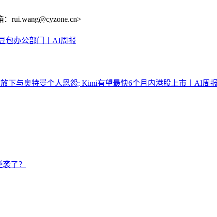
ang@cyzone.cn>
豆包办公部门丨AI周报
下与奥特曼个人恩怨; Kimi有望最快6个月内港股上市丨AI周
逆袭了？