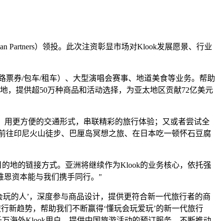
 Partners）领投。此次注资彰显市场对Klook发展愿景、行业
（铁路票券/包车/租车）、大型演唱会赛事、地道美食等业务。帮助
的地，提供超50万种商品和活动选择，为亚太地区贡献72亿美元
/包车，用更方便的交通形式，串联精彩的旅行体验；又或者尝试全
前往印尼火山徒步、巴厘岛冥想之旅、在日本吃一顿怀石豆腐
目的地的链接方式。亚洲将继续作为Klook的业务核心，依托强
维恩资本能与我们携手同行。"
这些‘超会玩的人’，深度参与商品设计，提供更符合新一代旅行者的商
行新趋势，帮助我们不断赢得‘懂玩会玩爱玩’的新一代旅行
万海外Klook用户，提供中国旅游活动的预订服务，不断推动