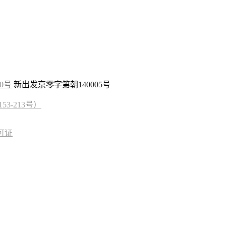
10号
新出发京零字第朝140005号
3-213号）
可证