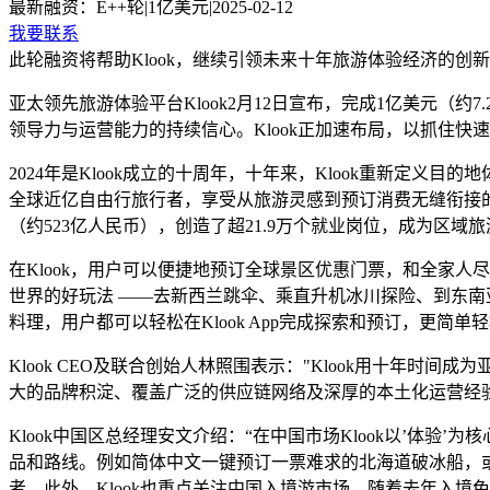
最新融资：
E++轮
|
1亿美元
|
2025-02-12
我要联系
此轮融资将帮助Klook，继续引领未来十年旅游体验经济的创
亚太领先旅游体验平台Klook2月12日宣布，完成1亿美元（约7.2
领导力与运营能力的持续信心。Klook正加速布局，以抓住
2024年是Klook成立的十周年，十年来，Klook重新定
全球近亿自由行旅行者，享受从旅游灵感到预订消费无缝衔接的便
（约523亿人民币），创造了超21.9万个就业岗位，成为区域
在Klook，用户可以便捷地预订全球景区优惠门票，和全家人尽
世界的好玩法 ——去新西兰跳伞、乘直升机冰川探险、到东
料理，用户都可以轻松在Klook App完成探索和预订，更简
Klook CEO及联合创始人林照围表示："Klook用十年
大的品牌积淀、覆盖广泛的供应链网络及深厚的本土化运营经
Klook中国区总经理安文介绍：“在中国市场Klook以’体验’
品和路线。例如简体中文一键预订一票难求的北海道破冰船，或
者。此外，Klook也重点关注中国入境游市场，随着去年入境