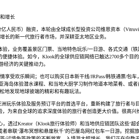
新和增长
亿人民币）融资，本轮由全球成长型投资公司维恩资本（Vitruvian
快速增长的新一代旅行者市场，并深耕亚太地区业务。
义目的地体验，业务覆盖景区门票、当地特色玩乐/一日游、各式交通
捷体验。如今，Klook的全球供应链网络已触达2700多个目
旅游经济的关键推动力。
情享受欢乐瞬间；也可以购买日本新干线/JRPass/韩铁通票
南亚海岛体验潜水课程、和当地大厨学习制作地道本地菜肴、或者
单轻松地发现地球彼端的精彩和有趣玩法。
时间成为亚洲玩乐体验及服务预订平台的首选平台，重新构建了旅行者与
验，为来自全球的追求深度体验的旅行者创造更大价值。很高兴
为核心，透过Kreator（Klook旅行体验师）和当地供应链团队
者串联‘瀑布冥想和悬崖秋千’的巴厘岛网红包车一日游。挖掘旅
免签/过境免签政策的不断放宽，入境游大幅增长。我们正在向数千