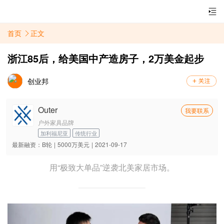
首页
正文
浙江85后，给美国中产造房子，2万美金起步
创业邦
Outer
我要联系
户外家具品牌
加利福尼亚
传统行业
最新融资：
B轮
|
5000万美元
|
2021-09-17
用“极致大单品”逆袭北美家居市场。