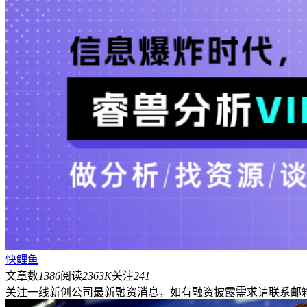
快鲤鱼
文章数
1386
阅读
2363K
关注
241
关注一线新创公司最新融资消息，如有融资披露需求请联系邮箱：rui.w