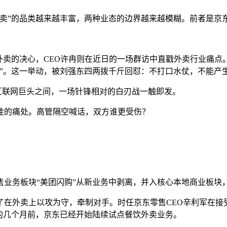
外卖”的品类越来越丰富，两种业态的边界越来越模糊。前者是京
外卖的决心，CEO许冉则在近日的一场群访中直戳外卖行业痛点
”。这一举动，被刘强东四两拨千斤回怼：不打口水仗，不能产
的互联网巨头之间，一场针锋相对的白刃战一触即发。
佳的痛处。高管隔空喊话，双方谁更受伤？
售业务板块“美团闪购”从新业务中剥离，并入核心本地商业板块
了在外卖上以攻为守，牵制对手。时任京东零售CEO辛利军在接
的几个月前，京东已经开始陆续试点餐饮外卖业务。