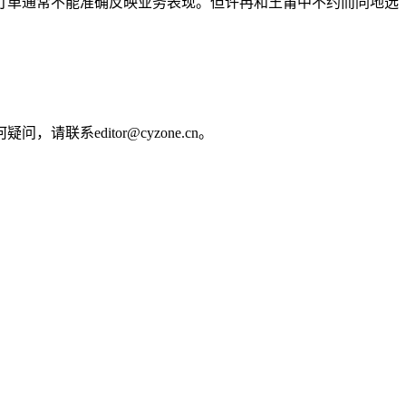
订单通常不能准确反映业务表现。但许冉和王莆中不约而同地选
editor@cyzone.cn。