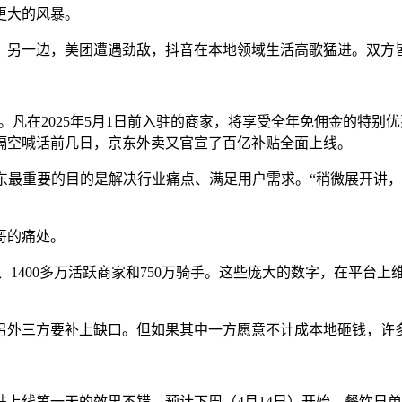
更大的风暴。
中；另一边，美团遭遇劲敌，抖音在本地领域生活高歌猛进。双方
划。凡在2025年5月1日前入驻的商家，将享受全年免佣金的特
隔空喊话前几日，京东外卖又官宣了百亿补贴全面上线。
东最重要的目的是解决行业痛点、满足用户需求。“稍微展开讲
哥的痛处。
、1400多万活跃商家和750万骑手。这些庞大的数字，在平台
另外三方要补上缺口。但如果其中一方愿意不计成本地砸钱，许
线第一天的效果不错，预计下周（4月14日）开始，餐饮日单量