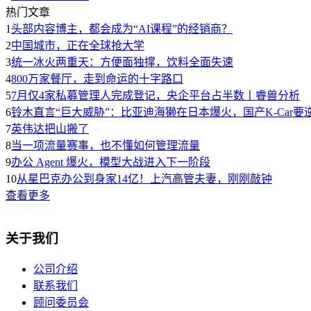
热门文章
1
头部内容博主，都会成为“AI课程”的经销商？
2
中国城市，正在全球抢大学
3
统一冰火两重天：方便面独撑，饮料全面失速
4
800万家餐厅，走到命运的十字路口
5
7月仅4家私募管理人完成登记，央企平台占半数丨睿兽分析
6
铃木直言“巨大威胁”：比亚迪海獭在日本爆火，国产K-Car要
7
英伟达把山搬了
8
当一项流量赛事，也不懂如何管理流量
9
办公 Agent 爆火，模型大战进入下一阶段
10
从星巴克办公到身家14亿！上汽高管夫妻，刚刚敲钟
查看更多
关于我们
公司介绍
联系我们
顾问委员会