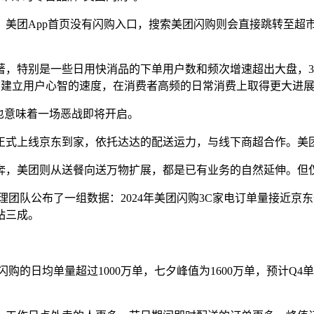
美团App首页没有闪购入口，搜索美团闪购则会直接跳转至超市
著，特别是一些日用快消品的下单用户数和频次增速超出大盘，3
、建立用户心智的速度，在消费者高频的日常消费上取得更大进
也意味着一场恶战即将开启。
5年正式上线京东到家，依托达达的配送运力，与线下商超合作。美团
狂奔，美团则从送餐向送万物扩展，都是已有业务的自然延伸。但
理团队公布了一组数据：2024年美团闪购3C家电订单量接近
站三成。
的日均单量超过1000万单，七夕峰值为1600万单，预计Q4单量