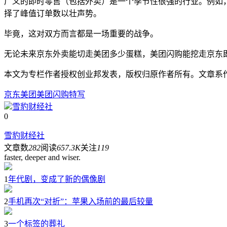
广义的即时零售（包括外卖）是一个季节性很强的行业。例如
择了峰值订单数以壮声势。
毕竟，这对双方而言都是一场重要的战争。
无论未来京东外卖能切走美团多少蛋糕，美团闪购能挖走京东
本文为专栏作者授权创业邦发表，版权归原作者所有。文章系作者个
京东
美团
美团闪购
特写
雪豹财经社
0
雪豹财经社
文章数
282
阅读
657.3K
关注
119
faster, deeper and wiser.
1
年代剧，变成了新的偶像剧
2
手机再次“对折”：苹果入场前的最后较量
3
一个标签的葬礼