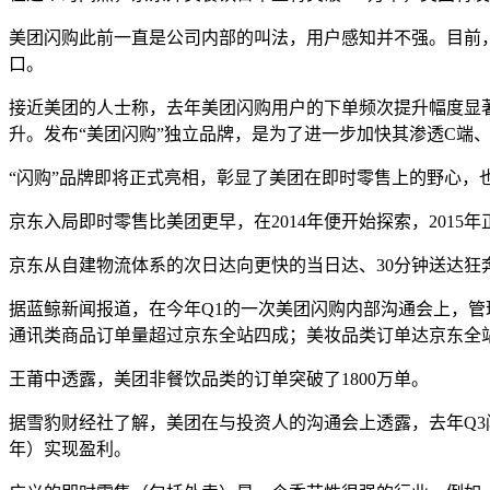
美团闪购此前一直是公司内部的叫法，用户感知并不强。目前，
口。
接近美团的人士称，去年美团闪购用户的下单频次提升幅度显
升。发布“美团闪购”独立品牌，是为了进一步加快其渗透C端
“闪购”品牌即将正式亮相，彰显了美团在即时零售上的野心，
京东入局即时零售比美团更早，在2014年便开始探索，201
京东从自建物流体系的次日达向更快的当日达、30分钟送达
据蓝鲸新闻报道，在今年Q1的一次美团闪购内部沟通会上，管
通讯类商品订单量超过京东全站四成；美妆品类订单达京东全
王莆中透露，美团非餐饮品类的订单突破了1800万单。
据雪豹财经社了解，美团在与投资人的沟通会上透露，去年Q3闪购
年）实现盈利。