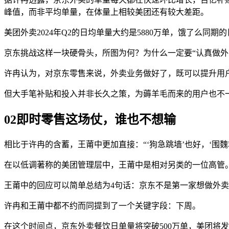
峰值，而非平均单量，在体量上相较美团还有较大差距。
美团外卖2024年Q2的日均单量大约是5880万单，饿了么同
京东挑战这样一块硬骨头，所图为何？为什么一定要“认真做外
许冉认为，对京东零售来说，外卖业务做好了，既可以提升用
但大手笔补贴和投入并非长久之策，为薅羊毛而来的用户也不
02即时零售这场仗，谁也不想输
相比于许冉的含蓄，王莆中更加直接：“‘狗急跳墙’也好，‘围
在以低调著称的美团管理层中，王莆中是相对另类的一位高管
王莆中的回应可以简单总结为4句话：京东不是第一家想做外
许冉和王莆中都不约而同提到了一个关键字段：下周。
在这个时间点，京东外卖餐饮日单量将突破500万单，美团将发