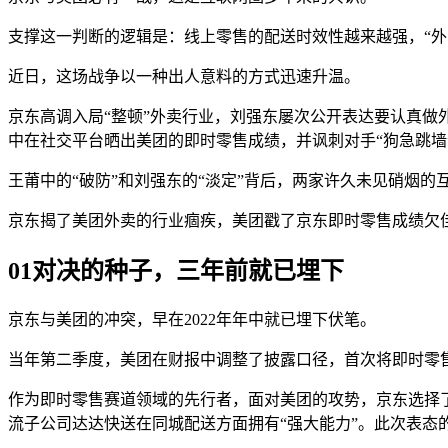
支撑这一判断的逻辑是：线上零售的配送时效性越来越强，“
近日，这场战争以一种出人意料的方式迅速升温。
京东高调入局“整顿”外卖行业，刘强东屡次公开表达要认真做
中在社交平台晒出美团的即时零售成绩，并讽刺对手“狗急跳墙
王莆中的“破防”和刘强东的“淡定”背后，两家许久未见硝烟
京东揭了美团外卖的行业痼疾，美团戳了京东即时零售成绩欠
01
对决的种子，三年前就已埋下
京东与美团的冲突，早在2022年年中就已埋下伏笔。
当年第二季度，美团在财报中调整了披露口径，首次将即时零
作为即时零售赛道领域的先行者，面对美团的攻势，京东选择
流子公司达达快送在同城配送方面拥有“强大能力”。此次表态