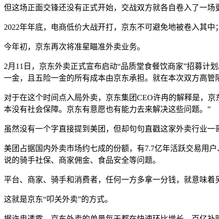
但这场正面交锋还没有正式开始，交战双方就各自卷入了一场
2022年年底，电商低价大战开打，京东不可避免地被卷入其
今年初，京东再次将准星瞄准外卖业务。
2月11日，京东外卖正式宣布启动“品质堂食餐饮商家”招募计
一金，且五险一金的所有成本由京东承担。就在本次双方高管
对于在这个时间点入局外卖，京东集团CEO许冉的解释是，京
本没有社会保障。京东有意愿也有能力去来解决这些问题。”
虽然没有一个字直接提到美团，但却句句直戳这家外卖行业一
美团占据国内外卖市场约七成的份额，有7.7亿年活跃交易用户
说的骑手社保、商家佣金、食品安全等问题。
平台、商家、骑手和消费者，任何一方多拿一分钱，就意味着
这就是京东“叩关外卖”的方式。
据许冉透露，京东外卖的单量每天都在快速环比增长，百亿补贴上