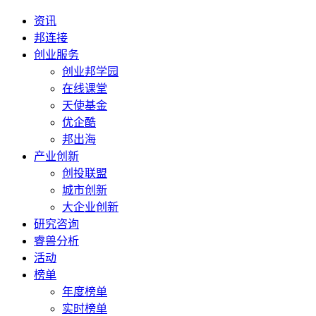
资讯
邦连接
创业服务
创业邦学园
在线课堂
天使基金
优企酷
邦出海
产业创新
创投联盟
城市创新
大企业创新
研究咨询
睿兽分析
活动
榜单
年度榜单
实时榜单