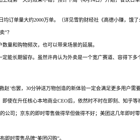
期的日均订单量大约2000万单。（详见雪豹财经社《高德小赚，
卖”？
户数量和购物频次，也可以带来场景的延展。
一定能长期留存。虽然许冉认为外卖是一个宽广赛道、容得下多个
魏救赵’也罢，30分钟送万物创造的新体验一定会满足更多用户需
。即使在升任核心本地商业CEO后，依然时不时在即刻、知乎等
卖的公司；京东的即时零售做得早但做得不好；美团这几年即时
布即时零售品牌“美团闪购”。