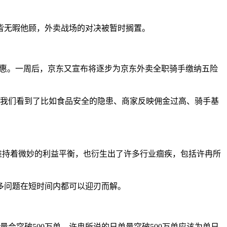
皆无暇他顾，外卖战场的对决被暂时搁置。
别优惠。一周后，京东又宣布将逐步为京东外卖全职骑手缴纳五险
，我们看到了比如食品安全的隐患、商家反映佣金过高、骑手基
上维持着微妙的利益平衡，也衍生出了许多行业痼疾，包括许冉所
多问题在短时间内都可以迎刃而解。
会突破500万单。许冉所说的日单量突破500万单应该为单日