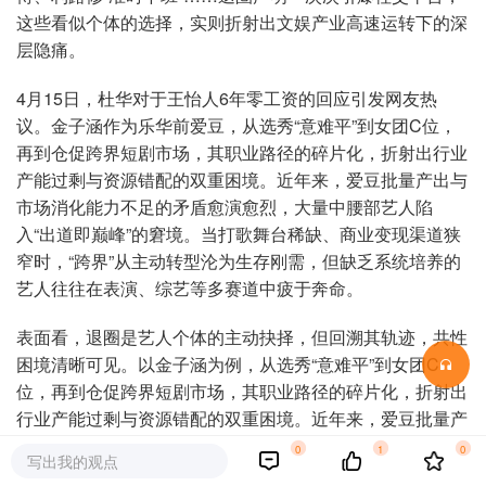
这些看似个体的选择，实则折射出文娱产业高速运转下的深
层隐痛。
4月15日，杜华对于王怡人6年零工资的回应引发网友热
议。金子涵作为乐华前爱豆，从选秀“意难平”到女团C位，
再到仓促跨界短剧市场，其职业路径的碎片化，折射出行业
产能过剩与资源错配的双重困境。近年来，爱豆批量产出与
市场消化能力不足的矛盾愈演愈烈，大量中腰部艺人陷
入“出道即巅峰”的窘境。当打歌舞台稀缺、商业变现渠道狭
窄时，“跨界”从主动转型沦为生存刚需，但缺乏系统培养的
艺人往往在表演、综艺等多赛道中疲于奔命。
表面看，退圈是艺人个体的主动抉择，但回溯其轨迹，共性
困境清晰可见。以金子涵为例，从选秀“意难平”到女团C
位，再到仓促跨界短剧市场，其职业路径的碎片化，折射出
行业产能过剩与资源错配的双重困境。近年来，爱豆批量产
出与市场消化能力不足的矛盾愈演愈烈，大量中腰部艺人陷
0
1
0
写出我的观点
入“出道即巅峰”的窘境。当打歌舞台稀缺、商业变现渠道狭