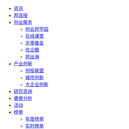
资讯
邦连接
创业服务
创业邦学园
在线课堂
天使基金
优企酷
邦出海
产业创新
创投联盟
城市创新
大企业创新
研究咨询
睿兽分析
活动
榜单
年度榜单
实时榜单