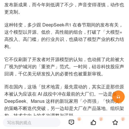
发布新成果，而今年则低调了不少，声音变得谨慎，动作也
更克制。
这种转变，多少跟 DeepSeek-R1 在春节期间的发布有关，
这个模型以开源、低价、高性能的组合，打破了「大模型=
高投入、高门槛」的行业共识，也撬动了模型产业的权力结
构。
它不仅刷新了开发者对开源模型的认知，也动摇了此前被大
厂视为护城河的「重资产」范式。一时间，硅谷科技股应声
回调，千亿美元研发投入的必要性也被重新审视。
而在国内，这场「技术地震」最先震动的，其实正是那些原
本被认为应该在 AI 战役中冲在最前的大厂们。一边是像
DeepSeek、Manus 这样的新玩家用「小而强」「快而灵」
的策略不断迭代突破，另一边却是大厂在产品落地、组织架
构、技术方向上的多次调整与迟疑。
0
2
2
写出我的观点
新玩家冲击的，不只是模型性能或训练成本，更是许多建立