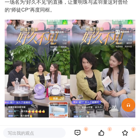
一场名为“好久不见”的直播，让董明珠与孟羽童这对曾经
的“师徒CP”再度同框。
5月23日晚，格力董事长董明珠和前秘书孟羽童在“格力明珠
0
1
2
写出我的观点
精选”直播间来了一场名为“好久不见”的世纪大和解。这场突