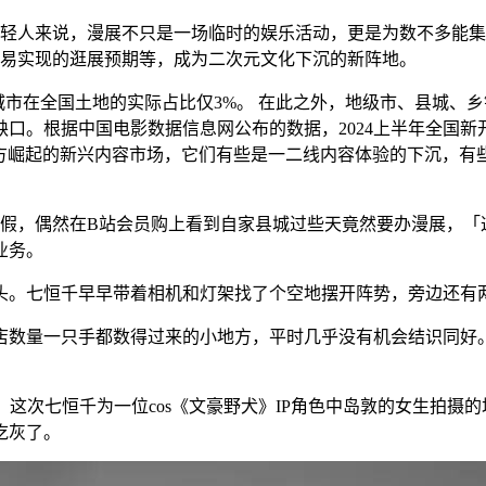
轻人来说，漫展不只是一场临时的娱乐活动，更是为数不多能集
易实现的逛展预期等，成为二次元文化下沉的新阵地。
市在全国土地的实际占比仅3%。 在此之外，地级市、县城、乡
。根据中国电影数据信息网公布的数据，2024上半年全国新开
正在地方崛起的新兴内容市场，它们有些是一二线内容体验的下沉，
过暑假，偶然在B站会员购上看到自家县城过些天竟然要办漫展，
业务。
。七恒千早早带着相机和灯架找了个空地摆开阵势，旁边还有两
店数量一只手都数得过来的小地方，平时几乎没有机会结识同好
展，这次七恒千为一位cos《文豪野犬》IP角色中岛敦的女生拍摄
吃灰了。