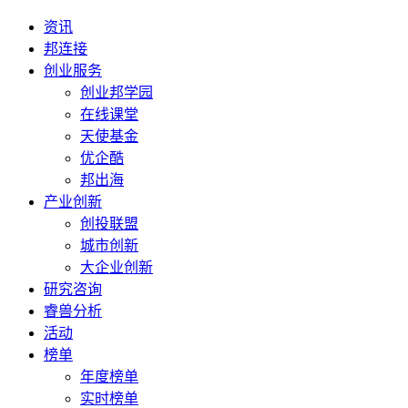
资讯
邦连接
创业服务
创业邦学园
在线课堂
天使基金
优企酷
邦出海
产业创新
创投联盟
城市创新
大企业创新
研究咨询
睿兽分析
活动
榜单
年度榜单
实时榜单