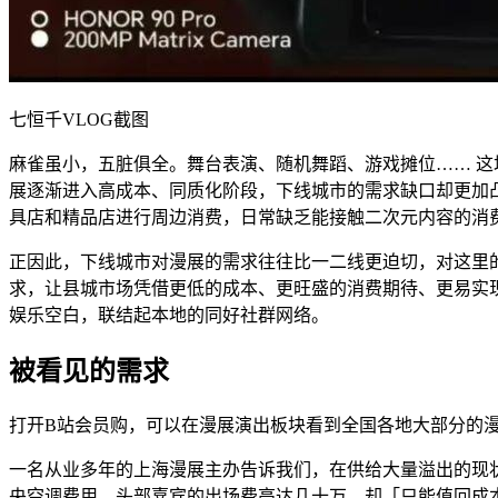
七恒千VLOG截图
麻雀虽小，五脏俱全。舞台表演、随机舞蹈、游戏摊位…… 
展逐渐进入高成本、同质化阶段，下线城市的需求缺口却更加凸
具店和精品店进行周边消费，日常缺乏能接触二次元内容的消
正因此，下线城市对漫展的需求往往比一二线更迫切，对这里
求，让县城市场凭借更低的成本、更旺盛的消费期待、更易实现
娱乐空白，联结起本地的同好社群网络。
被看见的需求
打开B站会员购，可以在漫展演出板块看到全国各地大部分的漫
一名从业多年的上海漫展主办告诉我们，在供给大量溢出的现状之
央空调费用，头部嘉宾的出场费高达几十万，却「只能值回成