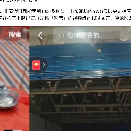
展，非节假日都能卖到1000多张票。山东潍坊的SWG漫展更是拥有
客在抖音上晒出漫展现场「吃席」的视频点赞超过56万，评论区