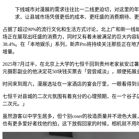
下线城市对漫展的需求往往比一二线更迫切，对这里的年
求，让县城市场凭借更低的成本、更旺盛的消费期待、更
占据了超过90%的流行文化和生活方式讨论，北上广和新一线城
场正在展现出旺盛的消费力，同时又有着未被满足的巨大内容缺口
38.4%。在「本地娱乐」系列，新声Pro将持续关注那些
增量。
2025年7月过半，在北京上大学的七恒千回到贵州老家瓮安
元摄影副业的他决定花50块钱买票去「尝尝咸淡」，顺便拓展
时间来到周六，漫展选址在一家酒店的宴会厅里，一眼看得到头
七恒千对县城的二次元氛围有着充分的心理预期，在一个谷子
二次元。」
虽然游客以中学生居多，但个别coser的妆造质量并不逊色大
也有更多爱好者找他约拍，这下放假回家的时候，相机就不用