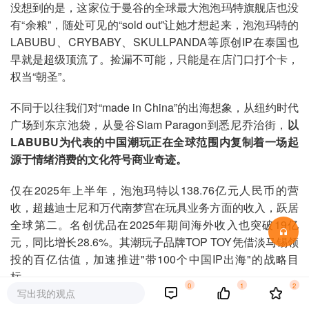
没想到的是，这家位于曼谷的全球最大泡泡玛特旗舰店也没
有“余粮”，随处可见的“sold out”让她才想起来，泡泡玛特的
LABUBU、CRYBABY、SKULLPANDA等原创IP在泰国也
早就是超级顶流了。捡漏不可能，只能是在店门口打个卡，
权当“朝圣”。
不同于以往我们对“made in China”的出海想象，从纽约时代
广场到东京池袋，从曼谷Siam Paragon到悉尼乔治街，
以
LABUBU为代表的中国潮玩正在全球范围内复制着一场起
源于情绪消费的文化符号商业奇迹。
仅在2025年上半年，泡泡玛特以138.76亿元人民币的营
收，超越迪士尼和万代南梦宫在玩具业务方面的收入，跃居
全球第二。名创优品在2025年期间海外收入也突破19亿
元，同比增长28.6%。其潮玩子品牌TOP TOY凭借淡马锡领
投的百亿估值，加速推进"带100个中国IP出海"的战略目
标。
0
1
2
写出我的观点
几年前还名不见经传的中国潮玩，到底是怎么火起来的呢？