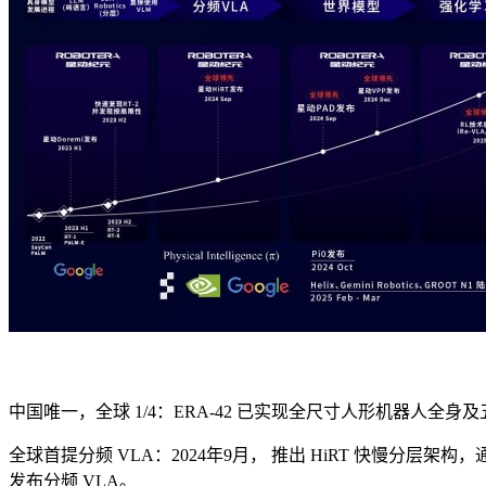
中国唯一，全球 1/4：ERA-42 已实现全尺寸人形机器人全身及五指
全球首提分频 VLA：2024年9月， 推出 HiRT 快慢分层架构，通过 l
发布分频 VLA。