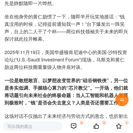
先是静默随即一片哗然。
坐在他身旁的黄仁勋愣了一下，随即半开玩笑地接话：“钱
真没用的时候，记得提前通知我一声！”台下爆发出一阵笑
声，台上的二人干了个杯——两位科技领袖关于未来的即兴
探讨就此拉开帷幕。
2025年11月19日，美国华盛顿肯尼迪中心的美国-沙特投资
论坛(“U.S.-Saudi Investment Forum”)现场，马斯克和黄仁
勋这两位科技圈重量级人物并肩对谈。
一位是敢想敢言、以梦想改变世界的“
硅谷钢铁侠”
，另一位
是务实低调、手握核心算力的“
芯片教父”
。一开场，他们就
将话题引向未来社会的终极命题：当人工智能和机器人发展
到极致时，“
钱”
是否会失去意义？人类是否还需要工作？
这场对话不仅抛出了未来经济与劳动方式的悬念，也折射出
全球AI竞赛下暗流涌动的产业格局。马斯克抛出超前大胆的
0
0
1
写出我的观点
预言，黄仁勋谨慎回应，两人的思想碰撞引发出了一连串值