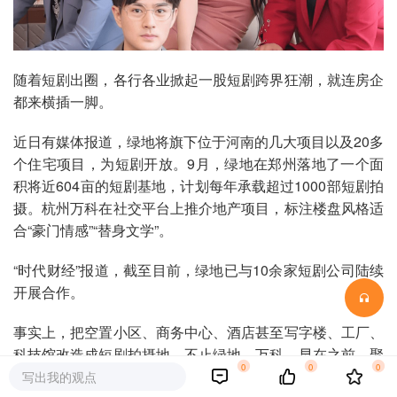
随着短剧出圈，各行各业掀起一股短剧跨界狂潮，就连房企
都来横插一脚。
近日有媒体报道，绿地将旗下位于河南的几大项目以及20多
个住宅项目，为短剧开放。9月，绿地在郑州落地了一个面
积将近604亩的短剧基地，计划每年承载超过1000部短剧拍
摄。杭州万科在社交平台上推介地产项目，标注楼盘风格适
合“豪门情感”“替身文学”。
“时代财经”报道，截至目前，绿地已与10余家短剧公司陆续
开展合作。
事实上，把空置小区、商务中心、酒店甚至写字楼、工厂、
科技馆改造成短剧拍摄地，不止绿地、万科。早在之前，聚
0
0
0
美优品把一处闲置商场改造成为“聚美空港竖屏电影基地”，
写出我的观点