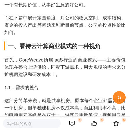
一个有长期价值，从事好生意的好公司。
而在下篇中展开定量角度，对公司的收入空间、成本结构、
资金的投入产出等问题来判断目前节点，公司的投资性价比
如何。
一、看待云计算商业模式的一种视角
首先，CoreWeave所属IaaS行业的商业模式——主要价值
体现在整合上游供给，匹配下游需求，用大规模的需求来分
摊机房建设和研发成本上。
1.1、需求的整合
这部分简单来说，就是共享机房。原本每个企业都需要IT搞
一个机房，但单独建机房不仅成本高，而且利用率不高，比
如电商用云高峰是在双十一，游戏云用量暑假；视频用云是
0
0
0
在下班后，而钉钉用云是在上班时。
写出我的观点