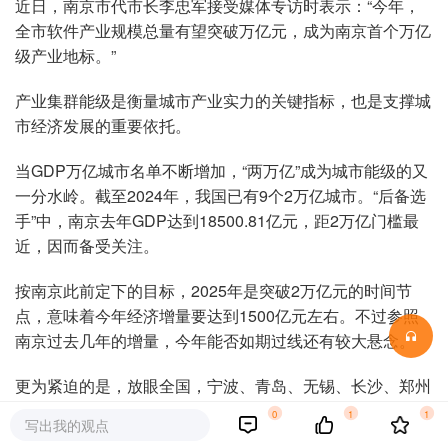
近日，南京市代市长李忠军接受媒体专访时表示：“今年，
全市软件产业规模总量有望突破万亿元，成为南京首个万亿
级产业地标。”
产业集群能级是衡量城市产业实力的关键指标，也是支撑城
市经济发展的重要依托。
当GDP万亿城市名单不断增加，“两万亿”成为城市能级的又
一分水岭。截至2024年，我国已有9个2万亿城市。“后备选
手”中，南京去年GDP达到18500.81亿元，距2万亿门槛最
近，因而备受关注。
按南京此前定下的目标，2025年是突破2万亿元的时间节
点，意味着今年经济增量要达到1500亿元左右。不过参照
南京过去几年的增量，今年能否如期过线还有较大悬念。
更为紧迫的是，放眼全国，宁波、青岛、无锡、长沙、郑州
均先后提出冲刺2万亿元的目标，朝南京步步逼近。
0
1
1
写出我的观点