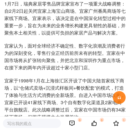
1月7日，瑞典家居零售品牌宜家宣布了一项重大战略调整：
自2月2日起关闭宜家上海宝山商场、宜家广州番禺商场等七
家线下商场。宜家表示，该决定是在中国深化转型过程中的
重要一步，旨在为未来的业务增长构建更具韧性的基础，并
聚焦本土相关性，以提供可负担的家居产品与解决方案。
宜家认为，面对全球经济不确定性、数字化浪潮及消费者行
为的深刻变化，零售行业正经历前所未有的转型。宜家在中
国市场将从扩张转向聚焦，并把北京和深圳作为重点市场，
在接下来的两年内开设超过十家小型门店。
宜家于1998年1月在上海徐汇区开设了中国大陆首家线下商
场，以“仓储式卖场+沉浸式样板间+餐饮配套”的模式，打造
了体验与生活方式消费的全新场景。自进入中国市场以来，
宜家已开设41家线下商场、3个自有数字化渠道及2家电商
平台旗舰店。此次战略调整过后，宜家在中国市场仍有34家
线下商场，但闭店规模之大尚属首次。
0
0
1
写出我的观点
无独有偶，同为深耕中国市场的外资家居零售品牌，无印良