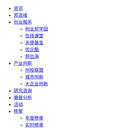
资讯
邦连接
创业服务
创业邦学园
在线课堂
天使基金
优企酷
邦出海
产业创新
创投联盟
城市创新
大企业创新
研究咨询
睿兽分析
活动
榜单
年度榜单
实时榜单