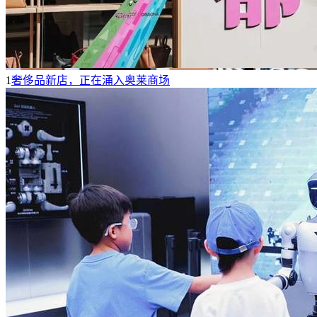
1
奢侈品新店，正在涌入奥莱商场