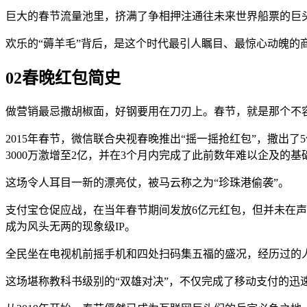
巨大的春节流量池里，挤满了争相押注通往未来世界船票的巨头、
欢乐的“薅羊毛”背后，是这个时代最引人瞩目、最惊心动魄的
02
春晚红包简史
做营销最忌撒胡椒面，好钢要用在刀刃上。春节，就是那个不
2015年春节，微信联合央视春晚推出“摇一摇抢红包”，撒出
3000万激增至2亿，并在3个月内完成了此前数年难以企及的基
这场令人耳目一新的漂亮仗，被马云称之为“珍珠港偷袭”。
支付宝仓促应战，在当年春节期间发放6亿元红包，但并未在声
成为风头无两的现象级IP。
全民坐在电视机前摇手机和四处扫码集五福的盛况，经历过的
这场堪称教科书级别的“双雄对决”，不仅完成了移动支付的迅