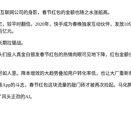
。
等互联网公司的身影，春节红包的金额也随之水涨船高。
3亿，较平时翻倍。2020年，快手成为春晚独家互动伙伴，发放10
百亿元。
长期拉锯战。
巨头们投入真金白银发春节红包的热情肉眼可见地下降，红包金额
尽如人意。降本增效的大趋势叠加用户转化率低，也让大厂重新审
App的斗志，春节红包这块流量的敲门砖才被再次捡起。马化腾
了风头正劲的AI。