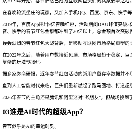
从2019年开始，春节俨然已成为互联网巨头们的兵家必争之地
在春晚轮流坐庄的玩家，又加入手机QQ、百度、京东、快手
2019年，百度App甩出9亿春晚红包，活动期间DAU峰值突破
音、快手的春节红包金额都冲到了20亿以上，总金额首次突破
轰轰烈烈的春节红包大战背后，是移动互联网市场格局重塑的
在2022年之后，随着用户数接近见顶、市场格局趋于稳定，
复杂的玩法“劝退”。
据多家券商研报，近年春节红包活动的新用户留存率数据并不
直到人工智能时代来临，巨头们重新燃起了跑马圈地、打造超级
2026年春节的主角还是腾讯和阿里这对“老朋友”，但战场换到
03
谁是AI时代的超级App？
春节似乎是AI的幸运时刻。