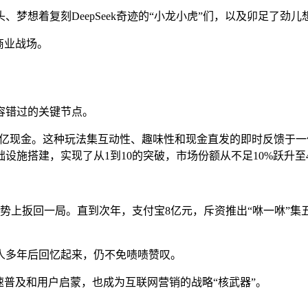
梦想着复刻DeepSeek奇迹的“小龙小虎”们，以及卯足了劲
商业战场。
容错过的关键节点。
了5亿现金。这种玩法集互动性、趣味性和现金直发的即时反馈于
础设施搭建，实现了从1到10的突破，市场份额从不足10%跃升至4
势上扳回一局。直到次年，支付宝8亿元，斥资推出“咻一咻”集
人多年后回忆起来，仍不免啧啧赞叹。
速普及和用户启蒙，也成为互联网营销的战略“核武器”。