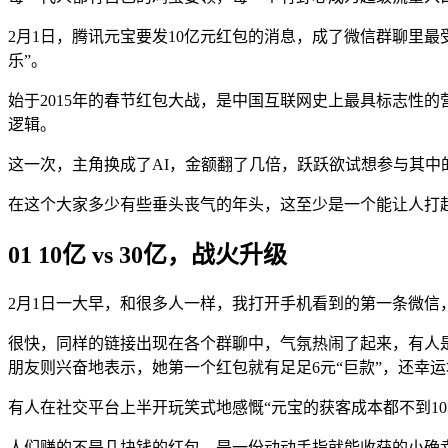
2月1日，腾讯元宝要发10亿元红包的消息，成了微信群聊里
乐”。
始于2015年的春节红包大战，是中国互联网史上最具标志性
逻辑。
这一次，主角换成了AI，金额翻了几倍，跃跃欲试想参与其中
在这个大家多少有些垂头丧气的年头，这至少是一个能让人打
01
10亿 vs 30亿，战火升级
2月1日一大早，和很多人一样，我打开手机看到的第一条微信
很快，同样的链接出现在各个群聊中，气氛热闹了起来，有人是
朋友则兴奋地表示，她第一个红包就有足足6元“巨款”，还幸
有人在社交平台上半开玩笑式地感慨“元宝的获客成本都不到1
人们赚的不是几块钱的红包，是一份动动手指就能收获的小确