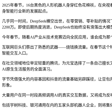
2025年春节，16台黑色的人形机器人身穿红色花棉袄，在
身智能行业新的发展起点。
几乎同一时间，DeepSeek横空出世，在零营销、零补贴的
2200万。即使后期热度消退，DeepSeek也始终没有滑落出大
今年春节，随着AI产业从技术竞赛迈向全民应用，谁会成为那
互联网巨头们祭出了熟悉的武器——烧钱换流量。在春节这个
智能交互入口。
在社交领域地位举足轻重的腾讯，为元宝选择了一条自己擅长
AI原生生活服务的全面演习。
字节凭借强大的内容基因和抖音的流量基础另辟蹊径，让豆包用
形象。
大量用户在同一时段高频调用AI的真实交互数据，又将成为反
包括宇树科技、银河通用在内的五家头部机器人企业，则将集