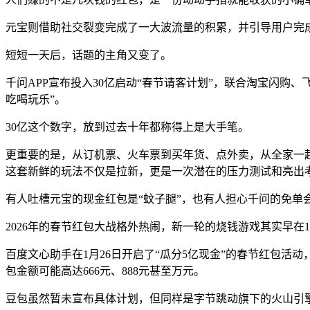
元宝则借助社交裂变完成了一大波流量的积累，并引导用户完成了A
短短一天后，话题的主角又变了。
千问APP宣布投入30亿启动“春节请客计划”，联合淘宝闪
吃喝玩乐”。
30亿这个数字，放到过去十年都称得上是大手笔。
更重要的是，从订机票、火车票到买年货、点外卖，从全家一
这套新鲜的玩法不仅是拉新，更是一次潜在的压力测试和亮出
有人吐槽元宝的现金红包是“蚊子腿”，也有人担心千问的免单
2026年的春节红包大战格外热闹，新一轮的烧钱游戏其实早在
百度文心助手在1月26日开启了“瓜分5亿现金”的春节红包活
包金额可能高达666元、888元甚至万元。
豆包虽然暂未宣布具体计划，但同样是字节跳动旗下的火山引擎