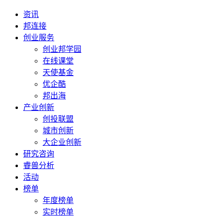
资讯
邦连接
创业服务
创业邦学园
在线课堂
天使基金
优企酷
邦出海
产业创新
创投联盟
城市创新
大企业创新
研究咨询
睿兽分析
活动
榜单
年度榜单
实时榜单