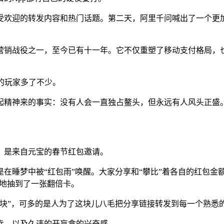
最受欢迎的转发内容和热门话题。第二天，阿里千问喊出了一个更
的营销战役之一，至今已有十一年。它不仅重塑了移动支付格局
的玩家多了不少。
起精神来的事实：没有人会一直独占鳌头，但永远有人风头正盛
，是来自元宝的春节红包邀请。
在睡梦中被“红包雨”唤醒。大家分享和“攀比”着各自的红包金
运地抽到了一张翻倍卡。
0块”，可多的是人为了这块儿八毛把分享链接转发到每一个熟悉
幸，以及久违的开盲盒的兴奋感。