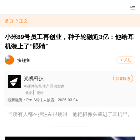
首页
正文
小米89号员工再创业，种子轮融近3亿：他给耳
机装上了“眼睛”
快鲤鱼
光帆科技
我要联系
AI硬件智能体产品研发商
北京
硬件
最新融资：
Pre-A轮
|
未披露
|
2026-03-04
当所有人都在押注AI眼镜时，他把摄像头藏进了耳机里。