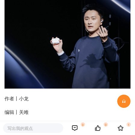
作者丨小龙
编辑丨关雎
封面图源丨@光帆AI微博
0
0
1
写出我的观点