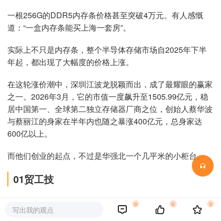
一根256G的DDR5内存条价格甚至突破4万元。有人感慨
道：“一盒内存条能买上海一套房”。
实际上不只是内存条，整个半导体存储市场自2025年下半
年起，都出现了大幅度的价格上涨。
在这轮涨价潮中，深圳江波龙脱颖而出，成了最耀眼的赢家
之一。2026年3月，它的市值一度飙升至1505.99亿元，稳
居中国第一、全球第二独立存储器厂商之位，创始人蔡华波
与蔡丽江的身家在半年内也随之暴涨400亿元，总身家达
600亿以上。
而他们创业的起点，不过是华强北一个几平米的小柜台。
01贸工技
1996年，一本名为《中国可以说不》的畅销书风靡全国，
0
0
3
写出我的观点
彼时中国的经济总量正以每年近10%的增速飞驰，民族自信