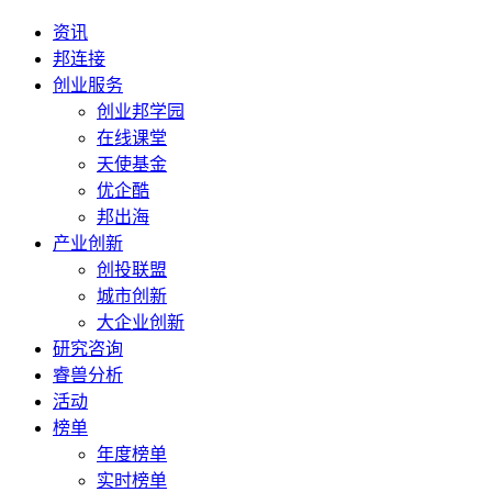
资讯
邦连接
创业服务
创业邦学园
在线课堂
天使基金
优企酷
邦出海
产业创新
创投联盟
城市创新
大企业创新
研究咨询
睿兽分析
活动
榜单
年度榜单
实时榜单