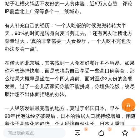
帖子吐槽火锅店不友好的一人食体验，近5万人点赞，评论
IP覆盖北上广深等多个一二线城市。
有人补充自己的经历：“一个人吃饭的时候兜兜转转大半
天，90%的时间是转身向麦当劳走去。” 还有网友吐槽北方
菜量过大，“
真的非常需要一人食餐厅，一个人吃不完也没
办法多尝一点”。
在偌大的北京城，其实找到一人食友好餐厅并不容易。如果
你不想选择快餐，而是想犒劳自己享受一些高口碑美食，那
么结局大概率是坐在一个四人桌前、面对至少2人份的套餐
发呆。过了一会儿店家问你能不能拼桌，你埋头吃饭，绞尽
脑汁想不出体面拒绝的办法。
一人经济发展最完善的地方，莫过于邻国日本。早在上世纪
90年代泡沫经济破裂后，日本的独居人口就持续增加，伴随
着少子高龄化的趋势，个人经济自然生长。日本人秉持
0
0
1
着“不给他人添麻烦”的准则，在东亚文化土壤上生长出自由
写出我的观点
自在的“一人食”体验。