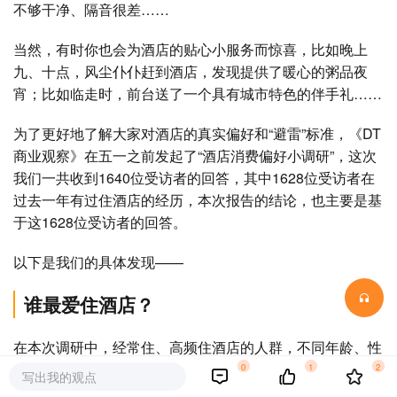
不够干净、隔音很差
……
当然，有时你也会为酒店的贴心小服务而惊喜，比如晚上
九、十点，风尘仆仆赶到酒店，发现提供了暖心的粥品夜
宵；比如临走时，前台送了一个具有城市特色的伴手礼
……
为了更好地了解大家对酒店的真实偏好和
“
避雷
”
标准，《
DT
商业观察》在五一之前发起了
“
酒店消费偏好小调研
”
，这次
我们一共收到
1640
位受访者的回答，其中
1628
位受访者在
过去一年有过住酒店的经历，本次报告的结论，也主要是基
于这
1628
位受访者的回答。
以下是我们的具体发现
——
谁最爱住酒店？
在本次调研中，经常住、高频住酒店的人群，不同年龄、性
别、城市线级的分布相对均衡。
0
1
2
写出我的观点