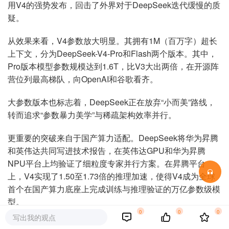
用V4的强势发布，回击了外界对于DeepSeek迭代缓慢的质
疑。
从效果来看，V4参数放大明显。其拥有1M（百万字）超长
上下文，分为DeepSeek-V4-Pro和Flash两个版本。其中，
Pro
版本模型参数规模达到1.6T，比V3大出两倍，在开源阵
营位列最高梯队，向OpenAI和谷歌看齐。
大参数版本也标志着，DeepSeek正在放弃“小而美”路线，
转而追求“参数暴力美学”与稀疏架构效率并行。
更重要的突破来自于国产算力适配。DeepSeek将
华为昇腾
和英伟达共同写进技术报告，在英伟达GPU和华为昇腾
NPU平台上均验证了细粒度专家并行方案。在昇腾平台
上，V4实现了1.50至1.73倍的推理加速，使得V4成为全球
首个在国产算力底座上完成训练与推理验证的万亿参数级模
型。
0
0
0
写出我的观点
在这背后，DeepSeek面临的模型适配和上下游产业链，工