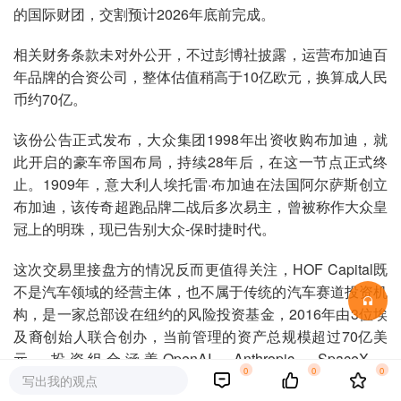
的国际财团，交割预计2026年底前完成。
相关财务条款未对外公开，不过彭博社披露，运营布加迪百
年品牌的合资公司，整体估值稍高于10亿欧元，换算成人民
币约70亿。
该份公告正式发布，大众集团1998年出资收购布加迪，就
此开启的豪车帝国布局，持续28年后，在这一节点正式终
止。1909年，意大利人埃托雷·布加迪在法国阿尔萨斯创立
布加迪，该传奇超跑品牌二战后多次易主，曾被称作大众皇
冠上的明珠，现已告别大众-保时捷时代。
这次交易里接盘方的情况反而更值得关注，HOF Capital既
不是汽车领域的经营主体，也不属于传统的汽车赛道投资机
构，是一家总部设在纽约的风险投资基金，2016年由3位埃
及裔创始人联合创办，当前管理的资产总规模超过70亿美
元，投资组合涵盖OpenAI、Anthropic、SpaceX、
0
0
0
Neuralink、Uber、SoFi，全部都是科技类独角兽企业。
写出我的观点