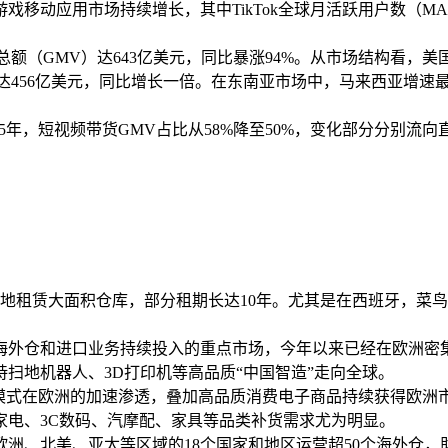
全球非游戏移动应用市场持续增长，其中TikTok全球月活跃用户数（MA
商品交易总额（GMV）达643亿美元，同比暴涨94%。从市场结构看
V达456亿美元，同比增长一倍。在东南亚市场中，马来西亚增
25年，短视频带货GMV占比从58%降至50%，变化部分分别流
当地租赁大面积仓库，部分租期长达10年。尤其是在西班牙，菜鸟
海外仓和进口业务持续投入的重点市场，今年以来已经在欧洲密
扫地机器人、3D打印机等高品质“中国智造”走向全球。
”模式在欧洲的加速渗透，叠加高品质消费电子商品持续获得欧洲
家电、3C数码、汽摩配、家具等品类补货需求尤为明显。
洲、北美、亚太等区域的18个国家和地区运营超50个海外仓