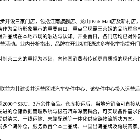
开设三家门店，包括江南旗舰店、龙山IPark Mall店及新村
为品牌形象展示的重要窗口，重点呈现霸王茶姬的品牌理念与空间设
提升品牌在本地市场的触达与认知。开业首日，各门店均已对外
性运营活动。业内分析指出，品牌在开业初期通过多样化举措提升
对制茶工艺的重视为基础，向韩国消费者传递更具质感的现代茶
阿联酋为其建设并运营区域汽车备件中心，该备件中心投入运营
超2000个SKU、3万余件商品。仓库投运后，当地分销商可直
先进的仓储数据管理系统与极石汽车深度耦合，可实现备件需求
提供清关、干线运输、末端配送等一体化供应链物流解决方案。
局多个海外仓，服务数百个本土品牌、中国出海品牌及跨境商家