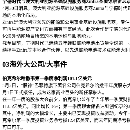
宁德时代与澳大利亚能源基础设施服务商Zinfra签署谅解备忘
4月30日消息，澳大利亚能源基础设施服务商Zinfra与宁
场的本地化布局。
Zinfra是澳大利亚领先的能源和公用事业基础设施服务商，
可再生能源资产交付方面拥有丰富经验。此次合作是宁德时代在海
化海外储能项目所需的本地运维与服务能力。
截至目前，宁德时代已连续五年蝉联储能电池出货量全球第一。根据S
续携手Zinfra等本地合作伙伴，以先进储能电池技术赋能澳
03海外大公司
/
大事件
伯克希尔哈撒韦第一季度净利润101.1亿美元
5月2日，“股神”巴菲特旗下著名公司伯克希尔哈撒韦年度股东大
月1日正式接任，成为这家商业巨头的新任掌舵人。
在一年一度的股东大会前夕，伯克希尔公布了当年第一季度财报。
113.5亿美元，同比增长18%；第一季度现金储备达到创纪录的3
其中，净利润的大幅增长，主要由已实现投资收益驱动。今年一
克希尔第一季度投资业务净亏损12.4亿美元，而去年同期净亏损
可口可乐。