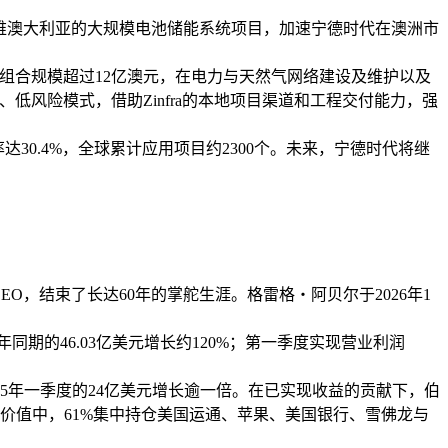
、运维澳大利亚的大规模电池储能系统项目，加速宁德时代在澳洲市
务组合规模超过12亿澳元，在电力与天然气网络建设及维护以及
低风险模式，借助Zinfra的本地项目渠道和工程交付能力，强
达30.4%，全球累计应用项目约2300个。未来，宁德时代将继
EO，结束了长达60年的掌舵生涯。格雷格・阿贝尔于2026年1
期的46.03亿美元增长约120%；第一季度实现营业利润
5年一季度的24亿美元增长逾一倍。在已实现收益的贡献下，伯
公允价值中，61%集中持仓美国运通、苹果、美国银行、雪佛龙与