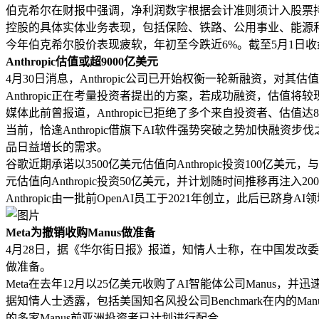
伯克希尔在财报中强调，净利润数字根据会计准则须计入股票持仓的未
控股的具体实体业务表现，包括保险、铁路、公用事业、能源
今年伯克希尔股价表现疲软，年初至今跌近6%。截至5月1日收盘
Anthropic估值或超9000亿美元
4月30日消息，Anthropic公司已开始权衡一轮新融资，对其
Anthropic正在考量投资者提出的方案，若成功融资，估
媒体此前曾报道，Anthropic已拒绝了多个来自投资者、估值
当前，恰逢Anthropic借旗下AI软件强势突破之势加快融资
品日益增长的需求。
谷歌近期承诺以3500亿美元估值向Anthropic投资100亿美
元估值向Anthropic投资50亿美元，并计划随时间推移再注
Anthropic由一批前OpenAI员工于2021年创立，此
Meta为撤销收购Manus做准备
4月28日，据《华尔街日报》报道，知情人士称，在中国发改委
做准备。
Meta在去年12月以25亿美元收购了AI智能体公司Manu
据知情人士透露，包括美国知名风投公司Benchmark在内的
的多家Manus前亚洲投资者已计划进行配合。