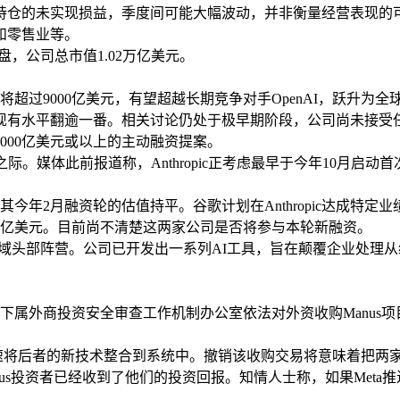
实现损益，季度间可能大幅波动，并非衡量经营表现的可靠指标。运营
和零售业等。
，公司总市值1.02万亿美元。
估值将超过9000亿美元，有望超越长期竞争对手OpenAI，跃升为
值将较现有水平翻逾一番。相关讨论仍处于极早期阶段，公司尚未接受
达8000亿美元或以上的主动融资提案。
步伐之际。媒体此前报道称，Anthropic正考虑最早于今年10
元，与其今年2月融资轮的估值持平。谷歌计划在Anthropic达成特
入200亿美元。目前尚不清楚这两家公司是否将参与本轮新融资。
后已跻身AI领域头部阵营。公司已开发出一系列AI工具，旨在颠覆企业
下属外商投资安全审查工作机制办公室依法对外资收购Manus项
s，并迅速将后者的新技术整合到系统中。撤销该收购交易将意味着把
Manus投资者已经收到了他们的投资回报。知情人士称，如果Me