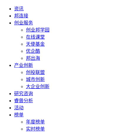
资讯
邦连接
创业服务
创业邦学园
在线课堂
天使基金
优企酷
邦出海
产业创新
创投联盟
城市创新
大企业创新
研究咨询
睿兽分析
活动
榜单
年度榜单
实时榜单