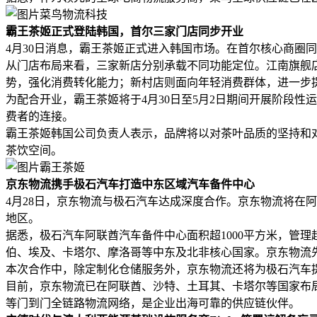
菜鸟物流科技
霸王茶姬正式登陆韩国，首尔三家门店同步开业
4月30日消息，霸王茶姬正式进入韩国市场。在首尔核心商圈同步
从门店布局来看，三家新店分别承载不同功能定位。江南旗舰店作
势，强化消费转化能力；新村店则面向年轻消费群体，进一步
为配合开业，霸王茶姬将于4月30日至5月2日期间开展阶段
费者的连接。
霸王茶姬韩国公司负责人表示，品牌将以对茶叶品质的坚持和
茶饮空间。
霸王茶姬
京东物流携手极石汽车打造中东区域汽车备件中心
4月28日，京东物流与极石汽车达成深度合作。京东物流将在
地区。
据悉，极石汽车阿联酋汽车备件中心面积超1000平方米，管理
伯、埃及、卡塔尔、摩洛哥等中东及北非核心国家。京东物流
本次合作中，除定制化仓储服务外，京东物流还将为极石汽车
目前，京东物流已在阿联酋、沙特、土耳其、卡塔尔等国家布
等门到门全链路物流网络，是企业出海可靠的供应链伙伴。