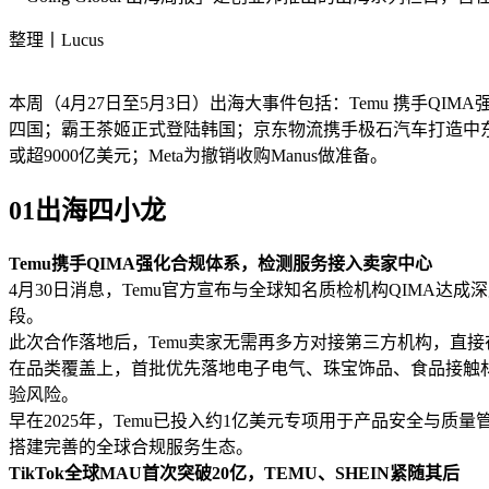
整理丨Lucus
本周（4月27日至5月3日）出海大事件包括：Temu 携手QIM
四国；霸王茶姬正式登陆韩国；京东物流携手极石汽车打造中东区域汽
或超9000亿美元；Meta为撤销收购Manus做准备。
01出海四小龙
Temu携手QIMA强化合规体系，检测服务接入卖家中心
4月30日消息，Temu官方宣布与全球知名质检机构QIMA
段。
此次合作落地后，Temu卖家无需再多方对接第三方机构，直
在品类覆盖上，首批优先落地电子电气、珠宝饰品、食品接触
验风险。
早在2025年，Temu已投入约1亿美元专项用于产品安全与质
搭建完善的全球合规服务生态。
TikTok全球MAU首次突破20亿，TEMU、SHEIN紧随其后