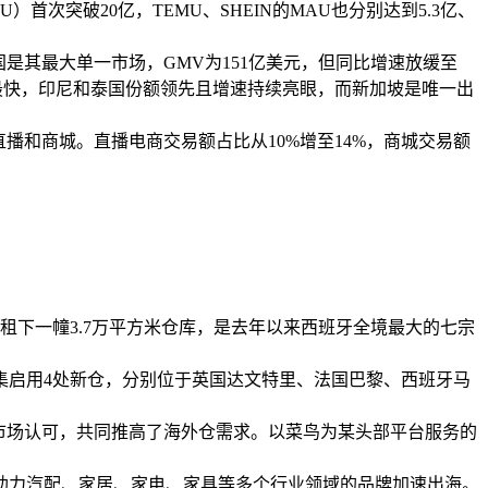
U）首次突破20亿，TEMU、SHEIN的MAU也分别达到5.3亿、
，美国是其最大单一市场，GMV为151亿美元，但同比增速放缓至
速最快，印尼和泰国份额领先且增速持续亮眼，而新加坡是唯一出
向直播和商城。直播电商交易额占比从10%增至14%，商城交易额
租下一幢3.7万平方米仓库，是去年以来西班牙全境最大的七宗
集启用4处新仓，分别位于英国达文特里、法国巴黎、西班牙马
市场认可，共同推高了海外仓需求。以菜鸟为某头部平台服务的
，助力汽配、家居、家电、家具等多个行业领域的品牌加速出海。