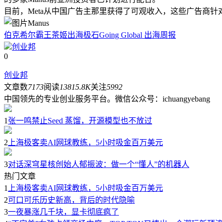
目前，Meta从中国广告主那里获得了可观收入，这些广告商
Manus
伯克希尔
霸王茶姬
出海
极石
Going Global 出海周报
创业邦
0
创业邦
文章数
7173
阅读
13815.8K
关注
5992
中国领先的专业创业服务平台。微信公众号：ichuangyebang
1
张一鸣禁止Seed 蒸馏，开源模型也不放过
2
上海极客卖AI网球教练，5小时吸金百万美元
3
对话深穹星核创始人郁振波：做一个“懂人”的机器人
热门文章
1
上海极客卖AI网球教练，5小时吸金百万美元
2
可口可乐历史新高，背后的时代隐喻
3
一夜暴涨几千块，显卡彻底疯了