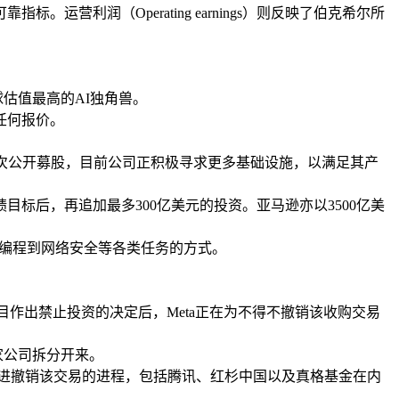
利润（Operating earnings）则反映了伯克希尔所
全球估值最高的AI独角兽。
任何报价。
月启动首次公开募股，目前公司正积极寻求更多基础设施，以满足其产
定业绩目标后，再追加最多300亿美元的投资。亚马逊亦以3500亿美
处理从编程到网络安全等各类任务的方式。
目作出禁止投资的决定后，Meta正在为不得不撤销该收购交易
两家公司拆分开来。
ta推进撤销该交易的进程，包括腾讯、红杉中国以及真格基金在内