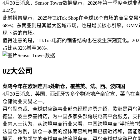
4月30日消息，Sensor Tower数据显示，2026年第一季度
4.4亿。
此前报告显示，2025年TikTok Shop在全球16个市场的
68%；东南亚则是其最大区域市场，也是增长核心引擎，GM
现下滑的市场。
值得注意的是，TikTok电商的销售结构也在发生深刻变化。20
占比从32%增至36%。
Sensor Tower数据
02大公司
菜鸟今年在欧洲连开4处新仓，覆盖英、法、西、波四国
4月30日消息，英国、西班牙等多个物流地产商官宣，菜鸟在
仓储物业交易之一。
菜鸟副总裁、全球供应链事业部总经理帅勇介绍，欧洲是菜鸟
德里、波兰罗基特诺，为中国多家头部跨境电商平台服务，支持
业内人士认为，从跨境电商行业来看，中国跨境电商“半托管
法国仓为例，该仓一季度的整体库容利用率已接近饱和，智能
据悉，作为领先的全球电商物流服务商，菜鸟全球供应链已在欧