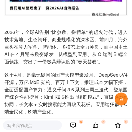
2026年，全球AI告别 “比参数、拼榜单” 的虚火时代，进入
技术落地、生态闭环、商业规模化的深水区。前四月，海外
巨头在算力军备、智能体、多模态上全力冲刺，而中国本土
AI 在 4 月迎来质变爆发，从模型到应用、从 C 端到 B 端全
面领跑，交出了一份极具辨识度的 “春天答卷”。
这个4月，是毫无疑问的国产大模型爆发月。DeepSeek-V4
开源，万亿 MoE 架构、百万上下文，推理成本大幅下探，
全面适配国产算力；通义千问 3.6 系列三周三迭代，登顶国
产综合性能榜首；Kimi K2.6推出 “蜂群模式”，百级 Agent
协同，长文本 + 实时搜索能力再破天花板。应用端狂飙，C
端全民化，B 端产业化。
0
0
0
与此同时，海外AI竞争向算力军备化突进。OpenAI、谷
写出我的观点