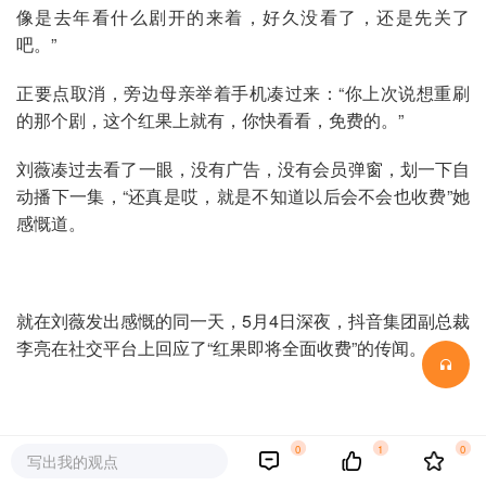
像是去年看什么剧开的来着，好久没看了，还是先关了
吧。”
正要点取消，旁边母亲举着手机凑过来：“你上次说想重刷
的那个剧，这个红果上就有，你快看看，免费的。”
刘薇凑过去看了一眼，没有广告，没有会员弹窗，划一下自
动播下一集，“还真是哎，就是不知道以后会不会也收费”她
感慨道。
就在刘薇发出感慨的同一天，5月4日深夜，抖音集团副总裁
李亮在社交平台上回应了“红果即将全面收费”的传闻。
李亮表示“不会强制收费，也不会改变用户免费追剧的核心
0
1
0
写出我的观点
模式”，但为了丰富平台内容生态，红果短剧陆续引入了一