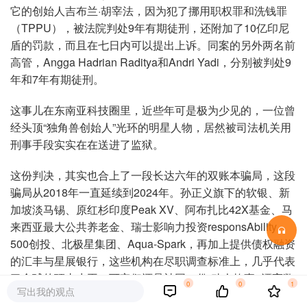
它的创始人吉布兰·胡宰法，因为犯了挪用职权罪和洗钱罪
（TPPU），被法院判处9年有期徒刑，还附加了10亿印尼
盾的罚款，而且在七日内可以提出上诉。同案的另外两名前
高管，Angga Hadrian Raditya和Andri Yadi，分别被判处9
年和7年有期徒刑。
这事儿在东南亚科技圈里，近些年可是极为少见的，一位曾
经头顶“独角兽创始人”光环的明星人物，居然被司法机关用
刑事手段实实在在送进了监狱。
这份判决，其实也合上了一段长达六年的双账本骗局，这段
骗局从2018年一直延续到2024年。孙正义旗下的软银、新
加坡淡马锡、原红杉印度Peak XV、阿布扎比42X基金、马
来西亚最大公共养老金、瑞士影响力投资responsAbility、
500创投、北极星集团、Aqua-Spark，再加上提供债权融资
的汇丰与星展银行，这些机构在尽职调查标准上，几乎代表
了全球的顶尖水平，可它们还是被同一份“动人故事+漂亮数
0
0
1
写出我的观点
字”骗了整整五六年。