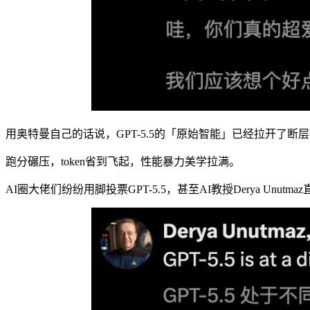
用奥特曼自己的话说，GPT-5.5的「原始智能」已经拉开了断
跑分碾压，token省到飞起，性能暴力美学拉满。
AI圈大佬们纷纷用脚投票GPT-5.5，甚至AI教授Derya Unutm