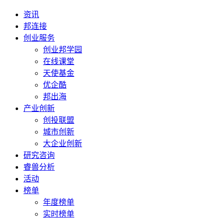
资讯
邦连接
创业服务
创业邦学园
在线课堂
天使基金
优企酷
邦出海
产业创新
创投联盟
城市创新
大企业创新
研究咨询
睿兽分析
活动
榜单
年度榜单
实时榜单